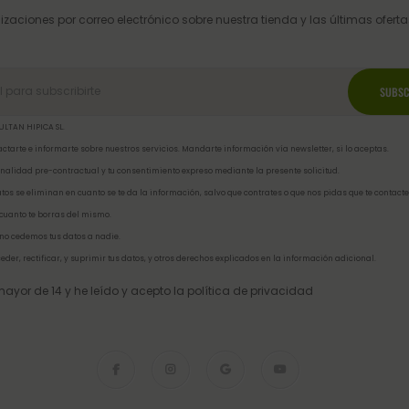
izaciones por correo electrónico sobre nuestra tienda y las últimas ofertas
ULTAN HIPICA SL.
ctarte e informarte sobre nuestros servicios. Mandarte información vía newsletter, si lo aceptas.
inalidad pre-contractual y tu consentimiento expreso mediante la presente solicitud.
tos se eliminan en cuanto se te da la información, salvo que contrates o que nos pidas que te contacte
 cuanto te borras del mismo.
no cedemos tus datos a nadie.
eder, rectificar, y suprimir tus datos, y otros derechos explicados en la
información adicional
.
ayor de 14 y he leído y acepto la
política de privacidad