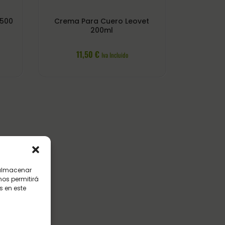
 500
Crema Para Cuero Leovet
200ml
11,50
€
Iva Incluido
 almacenar
nos permitirá
 en este