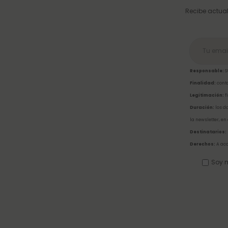
Recibe actual
Responsable:
S
Finalidad:
conta
Legitimación:
f
Duración:
los da
la newsletter, en
Destinatarios:
Derechos:
A acc
Soy m