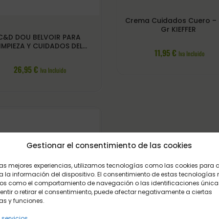
Crema Cuidados Cuero –
Gr KIEFFER
C&D DOU BELVOIR PARA
IMPIEZA Y CUIDADOS DEL
11,95
€
Iva Incluido
CUERO
26,95
€
Iva Incluido
Gestionar el consentimiento de las cookies
 las mejores experiencias, utilizamos tecnologías como las cookies para
 la información del dispositivo. El consentimiento de estas tecnologías 
os como el comportamiento de navegación o las identificaciones únicas
sentir o retirar el consentimiento, puede afectar negativamente a ciertas
as y funciones.
 servicios