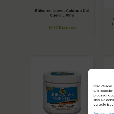
Bálsamo Leovet Cuidado Del
Cuero 500ml
L
13,50
€
Iva Incluido
Para ofrecer
y/o acceder a
procesar dat
sitio. No con
característic
Gestionar los