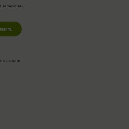
 especiales !!
mos a futuro. En