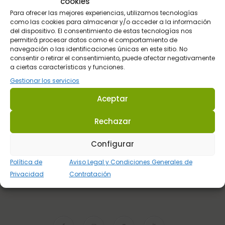
cookies
Para ofrecer las mejores experiencias, utilizamos tecnologías
como las cookies para almacenar y/o acceder a la información
del dispositivo. El consentimiento de estas tecnologías nos
permitirá procesar datos como el comportamiento de
navegación o las identificaciones únicas en este sitio. No
consentir o retirar el consentimiento, puede afectar negativamente
Responsable:
SULTAN HIPICA SL.
a ciertas características y funciones.
Finalidad:
contactarte e informarte sobre nuestros servicios. Mandarte información vía
Gestionar los servicios
newsletter, si lo aceptas.
Legitimación:
finalidad pre-contractual y tu consentimiento expreso mediante la presente
Aceptar
solicitud.
Duración:
los datos se eliminan en cuanto se te da la información, salvo que contrates o que
Rechazar
nos pidas que te contactemos a futuro. En la newsletter, en cuanto te borras del mismo.
Destinatarios:
no cedemos tus datos a nadie.
Configurar
Derechos:
A acceder, rectificar, y suprimir tus datos, y otros derechos explicados en la
Política de
Aviso Legal y Condiciones Generales de
información adicional
.
Privacidad
Contratación
Soy mayor de 14 y he leído y acepto la
política de privacidad