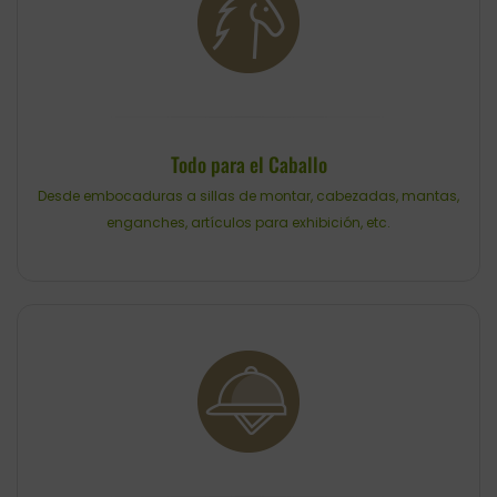
CABEZADAS
Accesorios
CINCHAS Y ESTRIBOS
Regalos y Complementos
SALVACRUCES
Todo para el Caballo
Desde embocaduras a sillas de montar, cabezadas, mantas,
enganches, artículos para exhibición, etc.