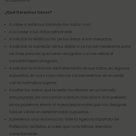
actualizados.
¿Qué Derechos tienes?
A saber si estamos tratando tus datos o no.
A acceder a tus datos personales.
A solicitar la rectificación de tus datos si son inexactos.
A solicitar la supresión de tus datos si ya no son necesarios para
los fines para los que fueron recogidos o si nos retiras el
consentimiento otorgado.
A solicitar la limitación del tratamiento de sus datos, en algunos
supuestos, en cuyo caso sólo los conservaremos de acuerdo
con la normativa vigente.
A portar tus datos, que te serán facilitados en un formato
estructurado, de uso común o lectura mecánica. Si lo prefieres,
se los podemos enviar al nuevo responsable que nos designes.
Sólo es válido en determinados supuestos.
A presentar una reclamación ante la Agencia Española de
Protección de Datos, si crees que no te hemos atendido
correctamente.