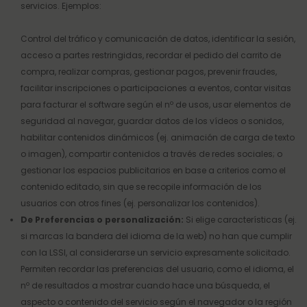
servicios. Ejemplos:
Control del tráfico y comunicación de datos, identificar la sesión,
acceso a partes restringidas, recordar el pedido del carrito de
compra, realizar compras, gestionar pagos, prevenir fraudes,
facilitar inscripciones o participaciones a eventos, contar visitas
para facturar el software según el nº de usos, usar elementos de
seguridad al navegar, guardar datos de los vídeos o sonidos,
habilitar contenidos dinámicos (ej. animación de carga de texto
o imagen), compartir contenidos a través de redes sociales; o
gestionar los espacios publicitarios en base a criterios como el
contenido editado, sin que se recopile información de los
usuarios con otros fines (ej. personalizar los contenidos).
De Preferencias o personalización:
Si elige características (ej.
si marcas la bandera del idioma de la web) no han que cumplir
con la LSSI, al considerarse un servicio expresamente solicitado.
Permiten recordar las preferencias del usuario, como el idioma, el
nº de resultados a mostrar cuando hace una búsqueda, el
aspecto o contenido del servicio según el navegador o la región