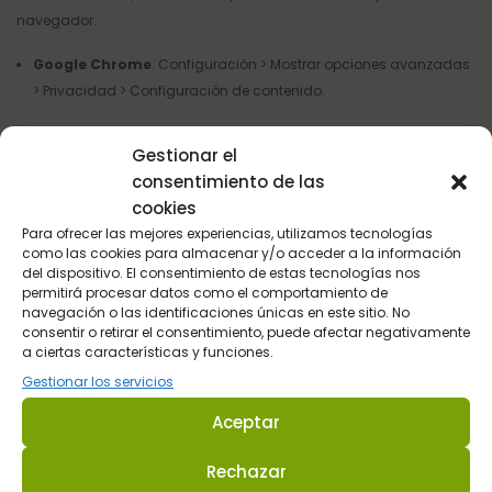
navegador.
Google Chrome
: Configuración > Mostrar opciones avanzadas
> Privacidad > Configuración de contenido.
Más información, consulte el
soporte de Google
o la Ayuda del
Gestionar el
navegador.
consentimiento de las
Safari (Apple)
: Preferencias > Seguridad.
cookies
Para ofrecer las mejores experiencias, utilizamos tecnologías
Más información, consulte el
soporte de Apple
o la Ayuda del
como las cookies para almacenar y/o acceder a la información
del dispositivo. El consentimiento de estas tecnologías nos
navegador.
permitirá procesar datos como el comportamiento de
navegación o las identificaciones únicas en este sitio. No
Opera (Opera Software):
Configuración > Opciones >
consentir o retirar el consentimiento, puede afectar negativamente
Avanzado > Cookies
a ciertas características y funciones.
Gestionar los servicios
Más información, consulte el
soporte de Opera
o la Ayuda del
navegador.
Aceptar
Si usa otro navegador distinto a los anteriores, consulte su política
Rechazar
de instalación, uso y bloqueo de cookies.