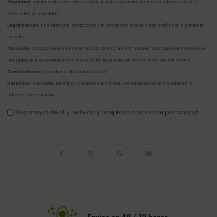
Finalidad:
contactarte e informarte sobre nuestros servicios. Mandarte información vía
newsletter, si lo aceptas.
Legitimación:
finalidad pre-contractual y tu consentimiento expreso mediante la presente
solicitud.
Duración:
los datos se eliminan en cuanto se te da la información, salvo que contrates o que
nos pidas que te contactemos a futuro. En la newsletter, en cuanto te borras del mismo.
Destinatarios:
no cedemos tus datos a nadie.
Derechos:
A acceder, rectificar, y suprimir tus datos, y otros derechos explicados en la
información adicional
.
Soy mayor de 14 y he leído y acepto la
política de privacidad