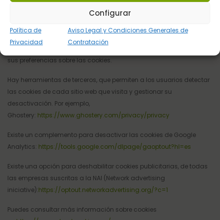
Configurar
Opciones para deshabilitar cookies y opt-out.
Política de
Aviso Legal y Condiciones Generales de
Usando la herramienta
www.youronlinechoices.com
, podrá
Privacidad
Contratación
encontrar información útil y configurar, proveedor por proveedor,
sus preferencias sobre las cookies.
Hay herramientas de terceros, que permiten a los usuarios detectar
las cookies de cada sitio web que visita y gestionar su
desactivación. Por ejemplo,
Ghostery:
https://www.ghostery.com/privacy/privacy
Existe un complemento para desactivar las cookies de Google
Analytics:
https://tools.google.com/dlpage/gaoptout?hl=es
Existe una opción para deshabilitar cookies publicitarias, de todas
las empresas suscritas a la NAI (Network advertising
iniciative):
https://optout.networkadvertising.org/?c=1
Puedes consultar más información sobre cookies