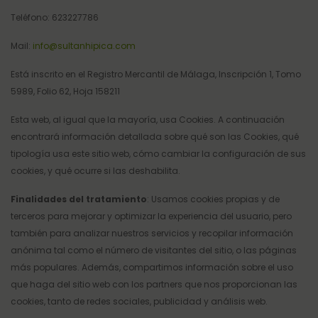
Teléfono: 623227786
CABEZADAS
Accesorios
CINCHAS Y ESTRIBOS
Mail:
info@sultanhipica.com
Regalos y Complementos
SALVACRUCES
Está inscrito en el Registro Mercantil de Málaga, Inscripción 1, Tomo
5989, Folio 62, Hoja 158211
Esta web, al igual que la mayoría, usa Cookies. A continuación
encontrará información detallada sobre qué son las Cookies, qué
tipología usa este sitio web, cómo cambiar la configuración de sus
cookies, y qué ocurre si las deshabilita.
Finalidades del tratamiento
: Usamos cookies propias y de
terceros para mejorar y optimizar la experiencia del usuario, pero
también para analizar nuestros servicios y recopilar información
anónima tal como el número de visitantes del sitio, o las páginas
más populares. Además, compartimos información sobre el uso
que haga del sitio web con los partners que nos proporcionan las
cookies, tanto de redes sociales, publicidad y análisis web.