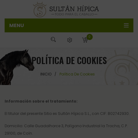
MENU
0
Tienda
NOVEDADES
Alimentación y Nutrición
No tiene productos es la cesta
POLÍTICA DE COOKIES
Quiénes Somos
Cosmética y Cuidados
Forrajes
0,00
€
SUBTOTAL:
INICIO
/
Política De Cookies
Contacto
Para el Caballo
Pienso
Repelentes y Picores
Blog
Cuadra y Guadarnes
Suplementos
Higiene y estetica
MANTILLAS Y OREJERAS
ALQUILER DE FURGONETAS
Para el Jinete
Golosinas
Cuidados del casco
FILETES Y EMBOCADURAS
Información sobre el tratamiento:
Cepillos y bruzas
PROTECTORES
Mallas y Pantalones
El titular del presente Sitio es Sultán Hípica S.L., con CIF: B02742930.
MANTAS Y MASCARAS
Camisetas Polos Chaquetas Chalecos
Domicilio: Calle Guadalhorce 3, Polígono Industrial la Trocha, C.P.
29100, de Coín.
SILLAS Y CONFORT
Calzado