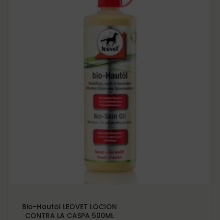
CABEZADAS
Accesorios
CINCHAS Y ESTRIBOS
Regalos y Complementos
SALVACRUCES
Bio-Hautöl LEOVET LOCION
CONTRA LA CASPA 500ML