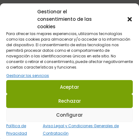
Gestionar el
consentimiento de las
cookies
Para ofrecer las mejores experiencias, utilizamos tecnologías
como las cookies para almacenar y/o acceder a la información
del dispositivo. El consentimiento de estas tecnologías nos
permitirá procesar datos como el comportamiento de
Enlaces
navegación o las identificaciones únicas en este sitio. No
consentir o retirar el consentimiento, puede afectar negativamente
a ciertas características y funciones.
Quienes Somos
Gestionar los servicios
Contacto
Aceptar
Aviso Legal y Condiciones Generales de Contratación
Rechazar
Política de Privacidad
Configurar
Política de cookies
Política de
Aviso Legal y Condiciones Generales de
Política de devoluciones y reembolsos
Privacidad
Contratación