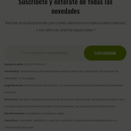
Suscríbete y entérate de todas las
novedades
Recibe actualizaciones por correo electrónico sobre nuestra tienda
y las últimas ofertas especiales !!
Responsable:
SULTAN HIPICA SL.
Finalidad:
contactarte e informarte sobre nuestros servicios. Mandarte información vía
newsletter, si lo aceptas.
Legitimación:
finalidad pre-contractual y tu consentimiento expreso mediante la presente
solicitud.
Duración:
los datos se eliminan en cuanto se te da la información, salvo que contrates o que
nos pidas que te contactemos a futuro. En la newsletter, en cuanto te borras del mismo.
Destinatarios:
no cedemos tus datos a nadie.
Derechos:
A acceder, rectificar, y suprimir tus datos, y otros derechos explicados en la
información adicional
.