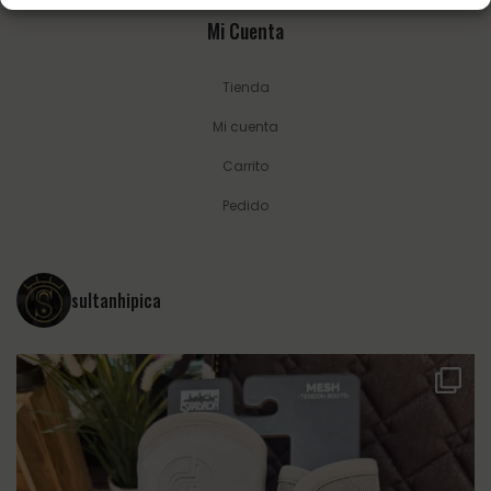
Mi Cuenta
Tienda
Mi cuenta
Carrito
Pedido
sultanhipica