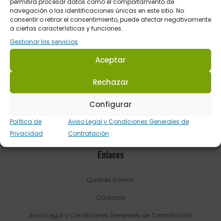
Dirección: C/ Guadalhorce 3 - Pol. Ind. La Trocha 29100 Coín -
permitirá procesar datos como el comportamiento de
navegación o las identificaciones únicas en este sitio. No
Málaga (España.
consentir o retirar el consentimiento, puede afectar negativamente
a ciertas características y funciones.
Tel.:
623 22 77 86
Gestionar los servicios
Email:
info@sultanhipica.com
Aceptar
Rechazar
Configurar
Política de
Aviso Legal y Condiciones Generales de
Privacidad
Contratación
Enlaces
Quienes Somos
Contacto
Aviso Legal y Condiciones Generales de Contratación