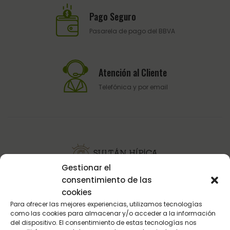
Pago Seguro
Pasarela de pago del BBVA
Atención al Cliente
Telefónica y por email
Gestionar el
consentimiento de las
Sultán Hípica proporciona la información y los productos
cookies
específicos para que cada caballo tenga lo que realmente
Para ofrecer las mejores experiencias, utilizamos tecnologías
necesita en cada circunstancia.
como las cookies para almacenar y/o acceder a la información
del dispositivo. El consentimiento de estas tecnologías nos