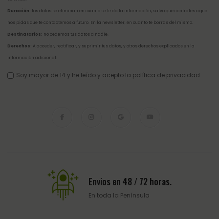
Duración:
los datos se eliminan en cuanto se te da la información, salvo que contrates o que
nos pidas que te contactemos a futuro. En la newsletter, en cuanto te borras del mismo.
Destinatarios:
no cedemos tus datos a nadie.
Derechos:
A acceder, rectificar, y suprimir tus datos, y otros derechos explicados en la
información adicional
.
Soy mayor de 14 y he leído y acepto la
política de privacidad
Envios en 48 / 72 horas.
En toda la Península