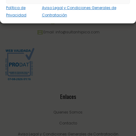
Dirección: C/ Guadalhorce 3 - Pol. Ind. La Trocha 29100 Coín -
Política de
Aviso Legal y Condiciones Generales de
Málaga (España.
Privacidad
Contratación
Tel.:
623 22 77 86
Email:
info@sultanhipica.com
Enlaces
Quienes Somos
Contacto
Aviso Legal y Condiciones Generales de Contratación