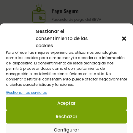
Pago Seguro
Pasarela de pago del BBVA
Gestionar el
consentimiento de las
Atención al Cliente
cookies
Telefónica y por email
Para ofrecer las mejores experiencias, utilizamos tecnologías
como las cookies para almacenar y/o acceder a la información
del dispositivo. El consentimiento de estas tecnologías nos
permitirá procesar datos como el comportamiento de
navegación o las identificaciones únicas en este sitio. No
consentir o retirar el consentimiento, puede afectar negativamente
a ciertas características y funciones.
Gestionar los servicios
Aceptar
Sultán Hípica proporciona la información y los productos
específicos para que cada caballo tenga lo que realmente
Rechazar
necesita en cada circunstancia.
Configurar