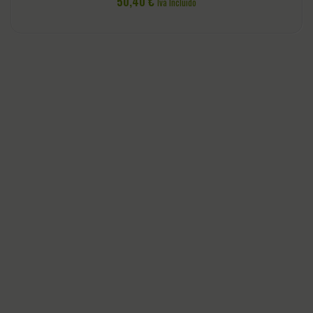
50,40
€
Iva Incluido