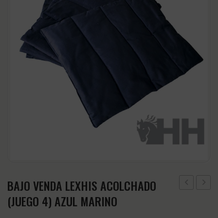
CABEZADAS
Accesorios
CINCHAS Y ESTRIBOS
Regalos y Complementos
SALVACRUCES
BAJO VENDA LEXHIS ACOLCHADO
8M
VEND
(JUEGO 4) AZUL MARINO
QHP
LEXHIS