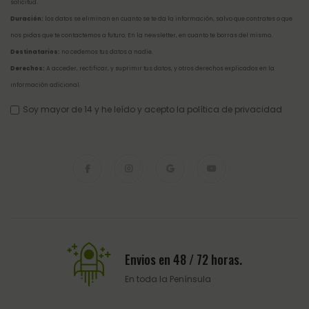
solicitud.
Duración:
los datos se eliminan en cuanto se te da la información, salvo que contrates o que
nos pidas que te contactemos a futuro. En la newsletter, en cuanto te borras del mismo.
Destinatarios:
no cedemos tus datos a nadie.
Derechos:
A acceder, rectificar, y suprimir tus datos, y otros derechos explicados en la
información adicional
.
Soy mayor de 14 y he leído y acepto la
política de privacidad
Envios en 48 / 72 horas.
En toda la Península