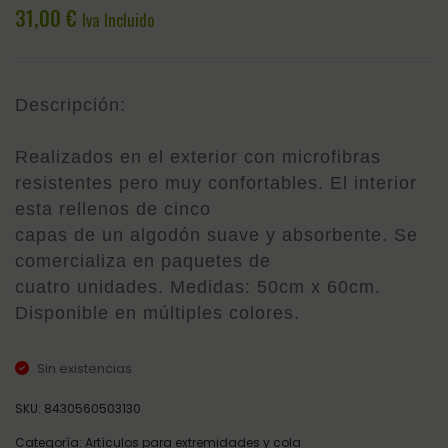
ROJA
ALGO
31,00
€
Iva Incluido
(JUE
4)
BLAN
Descripción:
Realizados en el exterior con microfibras
resistentes pero muy confortables. El interior
esta rellenos de cinco
capas de un algodón suave y absorbente. Se
comercializa en paquetes de
cuatro unidades. Medidas: 50cm x 60cm.
Disponible en múltiples colores.
Sin existencias
SKU:
8430560503130
Categoría:
Artículos para extremidades y cola