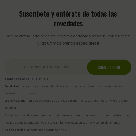
Suscríbete y entérate de todas las
novedades
Recibe actualizaciones por correo electrónico sobre nuestra tienda
y las últimas ofertas especiales !!
Responsable:
SULTAN HIPICA SL.
Finalidad:
contactarte e informarte sobre nuestros servicios. Mandarte información vía
newsletter, si lo aceptas.
Legitimación:
finalidad pre-contractual y tu consentimiento expreso mediante la presente
solicitud.
Duración:
los datos se eliminan en cuanto se te da la información, salvo que contrates o que
nos pidas que te contactemos a futuro. En la newsletter, en cuanto te borras del mismo.
Destinatarios:
no cedemos tus datos a nadie.