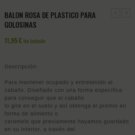
BALON ROSA DE PLASTICO PARA
XANTO
AZUL
GOLOSINAS
VISERA
PLAST
SOLAR
PARA
11,95
€
Iva Incluido
EQUILINE
GOLO
AZUL
BRILLO
Descripción:
Para mantener ocupado y entretenido al
caballo. Diseñado con una forma específica
para conseguir que el caballo
lo gire en el suelo y así obtenga el premio en
forma de alimento o
caramelo que previamente hayamos guardado
en su interior, a través del