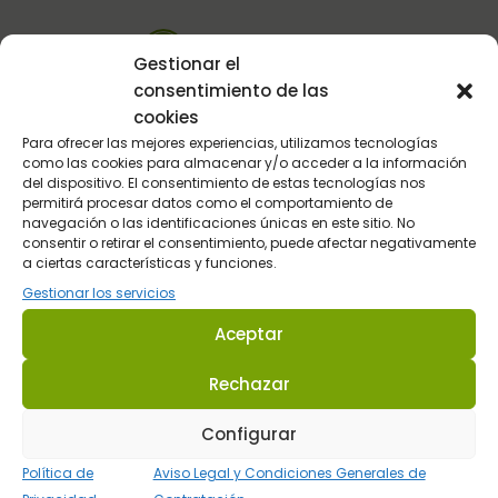
Atención al Cliente
Gestionar el
consentimiento de las
Telefónica y por email
cookies
Para ofrecer las mejores experiencias, utilizamos tecnologías
como las cookies para almacenar y/o acceder a la información
del dispositivo. El consentimiento de estas tecnologías nos
permitirá procesar datos como el comportamiento de
navegación o las identificaciones únicas en este sitio. No
consentir o retirar el consentimiento, puede afectar negativamente
a ciertas características y funciones.
Gestionar los servicios
Sultán Hípica proporciona la información y los productos
específicos para que cada caballo tenga lo que realmente
Aceptar
necesita en cada circunstancia.
Rechazar
Dirección: C/ Guadalhorce 3 - Pol. Ind. La Trocha 29100 Coín -
Configurar
Málaga (España.
Tel.:
623 22 77 86
Política de
Aviso Legal y Condiciones Generales de