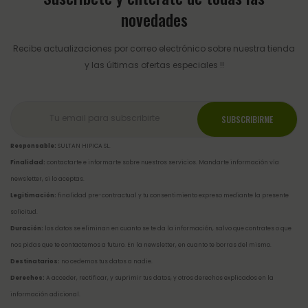
novedades
Recibe actualizaciones por correo electrónico sobre nuestra tienda
y las últimas ofertas especiales !!
Responsable:
SULTAN HIPICA SL.
Finalidad:
contactarte e informarte sobre nuestros servicios. Mandarte información vía
newsletter, si lo aceptas.
Legitimación:
finalidad pre-contractual y tu consentimiento expreso mediante la presente
solicitud.
Duración:
los datos se eliminan en cuanto se te da la información, salvo que contrates o que
nos pidas que te contactemos a futuro. En la newsletter, en cuanto te borras del mismo.
Destinatarios:
no cedemos tus datos a nadie.
Derechos:
A acceder, rectificar, y suprimir tus datos, y otros derechos explicados en la
información adicional
.