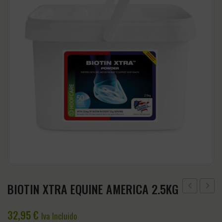
CABEZADAS
Accesorios
CINCHAS Y ESTRIBOS
Regalos y Complementos
SALVACRUCES
BIOTIN XTRA EQUINE AMERICA 2.5KG
BLOOM
XTRA
32,95
€
PS
POWD
Iva Incluido