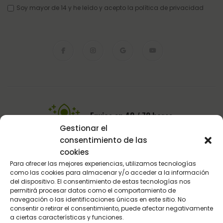
Soy mayor de 14 y he leído y acepto la
política de privacidad
Envios en 48 / 72 horas.
Gestionar el
En toda la Península
consentimiento de las
cookies
Para ofrecer las mejores experiencias, utilizamos tecnologías
Pago Seguro
como las cookies para almacenar y/o acceder a la información
del dispositivo. El consentimiento de estas tecnologías nos
Pasarela de pago del BBVA
permitirá procesar datos como el comportamiento de
navegación o las identificaciones únicas en este sitio. No
consentir o retirar el consentimiento, puede afectar negativamente
a ciertas características y funciones.