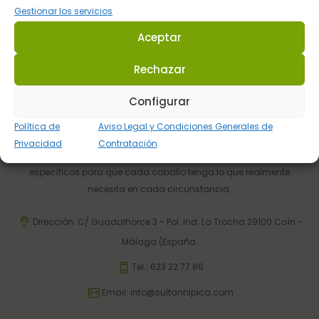
Atención al Cliente
Gestionar los servicios
Telefónica y por email
Aceptar
Rechazar
Configurar
Política de
Aviso Legal y Condiciones Generales de
Privacidad
Contratación
Sultán Hípica proporciona la información y los productos
específicos para que cada caballo tenga lo que realmente
necesita en cada circunstancia.
Dirección: C/ Guadalhorce 3 - Pol. Ind. La Trocha 29100 Coín -
Málaga (España.
Tel.:
623 22 77 86
Email:
info@sultanhipica.com