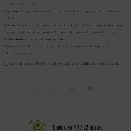
newsletter, si lo aceptas.
Legitimación:
finalidad pre-contractual y tu consentimiento expreso mediante la presente
solicitud.
Duración:
los datos se eliminan en cuanto se te da la información, salvo que contrates o que
nos pidas que te contactemos a futuro. En la newsletter, en cuanto te borras del mismo.
Destinatarios:
no cedemos tus datos a nadie.
Derechos:
A acceder, rectificar, y suprimir tus datos, y otros derechos explicados en la
información adicional
.
Soy mayor de 14 y he leído y acepto la
política de privacidad
Envios en 48 / 72 horas.