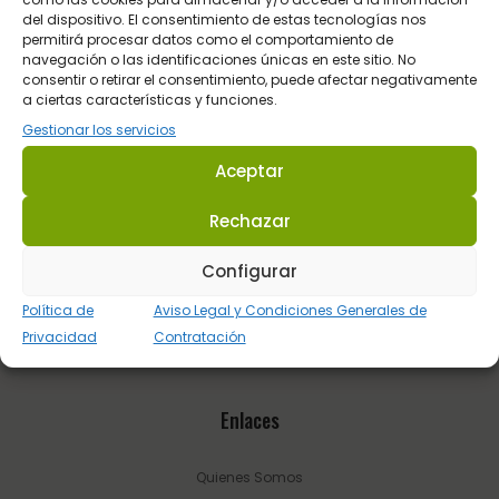
del dispositivo. El consentimiento de estas tecnologías nos
necesita en cada circunstancia.
permitirá procesar datos como el comportamiento de
navegación o las identificaciones únicas en este sitio. No
Dirección: C/ Guadalhorce 3 - Pol. Ind. La Trocha 29100 Coín -
consentir o retirar el consentimiento, puede afectar negativamente
a ciertas características y funciones.
Málaga (España.
Gestionar los servicios
Tel.:
623 22 77 86
Aceptar
Email:
info@sultanhipica.com
Rechazar
Configurar
Política de
Aviso Legal y Condiciones Generales de
Privacidad
Contratación
Enlaces
Quienes Somos