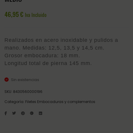
PORTUGUE
CAPU
EMBOCAD
RABER
46,95
€
Iva Incluido
PUENTE
MARR
CON
ESTRIAS
Realizados en acero inoxidable y pulidos a
mano. Medidas: 12,5, 13,5 y 14,5 cm.
Grosor embocadura: 18 mm.
Longitud total de pierna 145 mm.
Sin existencias
SKU:
8430560000196
Categoría:
Filetes Embocaduras y complementos