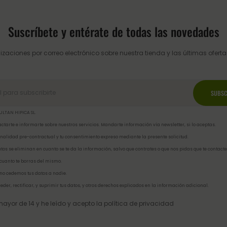
Suscríbete y entérate de todas las novedades
izaciones por correo electrónico sobre nuestra tienda y las últimas ofertas
ULTAN HIPICA SL.
ctarte e informarte sobre nuestros servicios. Mandarte información vía newsletter, si lo aceptas.
inalidad pre-contractual y tu consentimiento expreso mediante la presente solicitud.
tos se eliminan en cuanto se te da la información, salvo que contrates o que nos pidas que te contacte
 cuanto te borras del mismo.
no cedemos tus datos a nadie.
eder, rectificar, y suprimir tus datos, y otros derechos explicados en la
información adicional
.
ayor de 14 y he leído y acepto la
política de privacidad