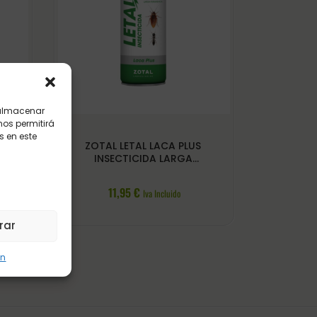
 almacenar
nos permitirá
 en este
ZOTAL LETAL LACA PLUS
IDA
INSECTICIDA LARGA
PERSISTENCIA
11,95
€
Iva Incluido
rar
ón