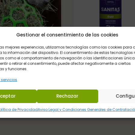
Gestionar el consentimiento de las cookies
 las mejores experiencias, utilizamos tecnologías como las cookies para
 la información del dispositivo. El consentimiento de estas tecnologías 
os como el comportamiento de navegación o las identificaciones únicas
PELOTA DE HENO VERDE
ZOTAL SANITAS DUAL
sentir o retirar el consentimiento, puede afectar negativamente a ciertas
WALDHAUSEN
DESINFECTANTE-INSECTIC
as y funciones.
DE AMPLIO ESPECTRO
 servicios
16,95
€
12,95
€
Iva Incluido
Iva Incluido
ceptar
Rechazar
Configu
olítica de Privacidad
Aviso Legal y Condiciones Generales de Contrataci