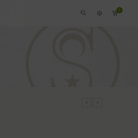
0
CARAMELOS1KG
SPRENGER
ST
ULTRA
HIPPOLYT
FIT
GRIP