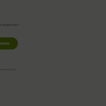
 especiales !!
mos a futuro. En