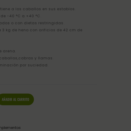
RECTA
tiene a los caballos en sus establos.
GALLO
 de -40 °C a +40 °C.
lados o con dietas restringidas.
35MM
3 kg de heno con orificios de 42 cm de
e arena.
caballos,cabras y llamas.
aminación por suciedad.
AÑADIR AL CARRITO
mplementos