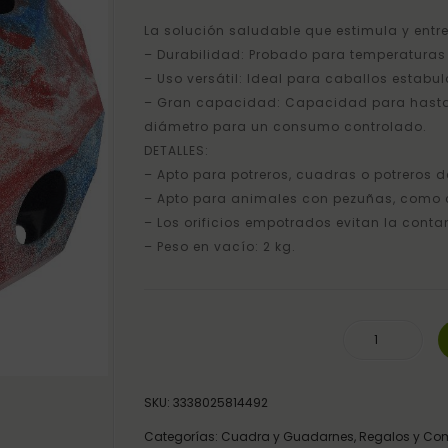
La solución saludable que estimula y entre
– Durabilidad: Probado para temperaturas
– Uso versátil: Ideal para caballos estabu
– Gran capacidad: Capacidad para hasta 
diámetro para un consumo controlado.
DETALLES:
– Apto para potreros, cuadras o potreros d
– Apto para animales con pezuñas, como 
– Los orificios empotrados evitan la cont
– Peso en vacío: 2 kg.
BOLA PARA HENO PVC cantidad
SKU:
3338025814492
Categorías:
Cuadra y Guadarnes
,
Regalos y Co