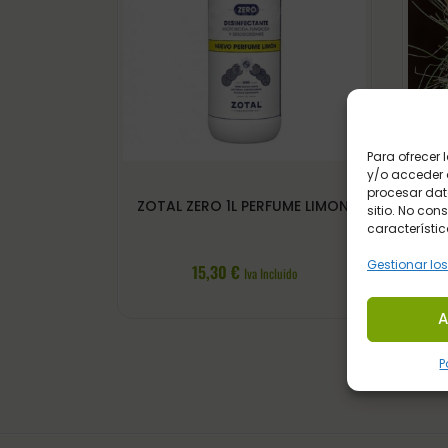
Para ofrecer
y/o acceder a
procesar dat
ZOTAL ZERO 1L PERFUME LIMON
sitio. No con
característic
Gestionar los
15,30
€
Iva Incluido
A
P