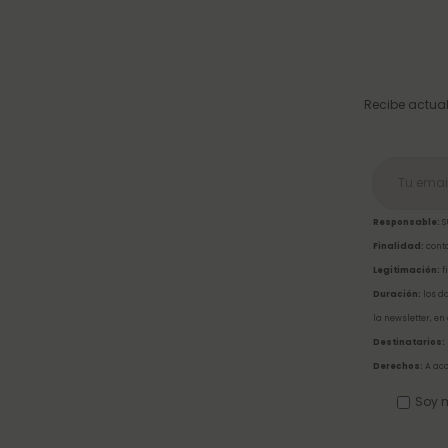
Recibe actual
Responsable:
S
Finalidad:
conta
Legitimación:
f
Duración:
los da
la newsletter, en
Destinatarios:
Derechos:
A acc
Soy m