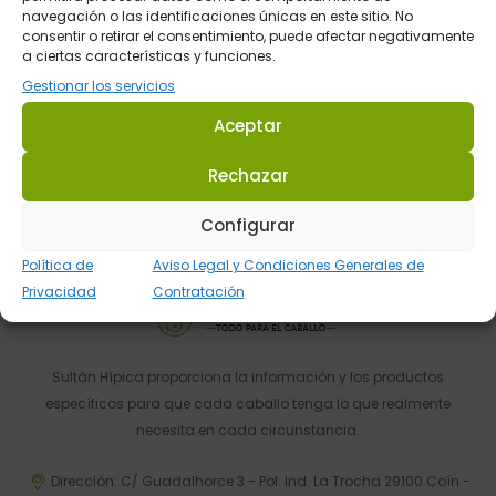
Pago Seguro
navegación o las identificaciones únicas en este sitio. No
consentir o retirar el consentimiento, puede afectar negativamente
Pasarela de pago del BBVA
a ciertas características y funciones.
Gestionar los servicios
Aceptar
Atención al Cliente
Telefónica y por email
Rechazar
Configurar
Política de
Aviso Legal y Condiciones Generales de
Privacidad
Contratación
Sultán Hípica proporciona la información y los productos
específicos para que cada caballo tenga lo que realmente
necesita en cada circunstancia.
Dirección: C/ Guadalhorce 3 - Pol. Ind. La Trocha 29100 Coín -