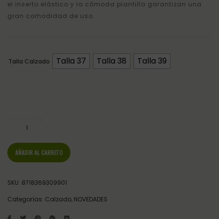
el inserto elástico y la cómoda plantilla garantizan una
gran comodidad de uso.
Talla 37
Talla 38
Talla 39
Talla Calzado
BOTA DE MONTAR HAILEY ADULTO ANCHA QHP cantidad
AÑADIR AL CARRITO
SKU:
8718369309901
Categorías:
Calzado
,
NOVEDADES