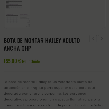
BOTA DE MONTAR HAILEY ADULTO
ULTRA
DE
ANCHA QHP
FIT
MONT
PUNTA
HAILE
155,00
€
Iva Incluido
REDONDA
ADUL
25MM
ANCH
NORM
La bota de montar Hailey es un verdadero punto de
atracción en el ring. La parte superior de la bota está
decorada con charol y purpurina. Los cordones
decorativos proporcionan un aspecto llamativo, pero la
cremallera hace que sea fácil de poner. El cordón elástico,