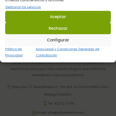
a ciertas características y funciones.
Atención al Cliente
Gestionar los servicios
Telefónica y por email
Aceptar
Rechazar
Configurar
Política de
Aviso Legal y Condiciones Generales de
Privacidad
Contratación
Sultán Hípica proporciona la información y los productos
específicos para que cada caballo tenga lo que realmente
necesita en cada circunstancia.
Dirección: C/ Guadalhorce 3 - Pol. Ind. La Trocha 29100 Coín -
Málaga (España.
Tel.:
623 22 77 86
Email:
info@sultanhipica.com