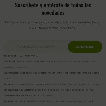
Suscríbete y entérate de todas las
novedades
Recibe actualizaciones por correo electrónico sobre nuestra tienda
y las últimas ofertas especiales !!
Responsable:
SULTAN HIPICA SL.
Finalidad:
contactarte e informarte sobre nuestros servicios. Mandarte información vía
newsletter, si lo aceptas.
Legitimación:
finalidad pre-contractual y tu consentimiento expreso mediante la presente
solicitud.
Duración:
los datos se eliminan en cuanto se te da la información, salvo que contrates o que
nos pidas que te contactemos a futuro. En la newsletter, en cuanto te borras del mismo.
Destinatarios:
no cedemos tus datos a nadie.
Derechos:
A acceder, rectificar, y suprimir tus datos, y otros derechos explicados en la