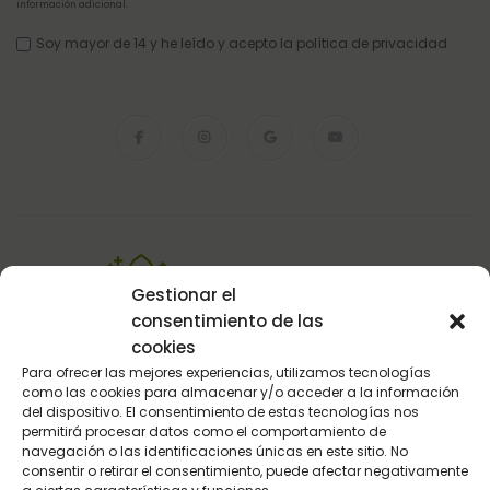
información adicional
.
Soy mayor de 14 y he leído y acepto la
política de privacidad
Envios en 48 / 72 horas.
Gestionar el
En toda la Península
consentimiento de las
cookies
Para ofrecer las mejores experiencias, utilizamos tecnologías
como las cookies para almacenar y/o acceder a la información
Pago Seguro
del dispositivo. El consentimiento de estas tecnologías nos
permitirá procesar datos como el comportamiento de
Pasarela de pago del BBVA
navegación o las identificaciones únicas en este sitio. No
consentir o retirar el consentimiento, puede afectar negativamente