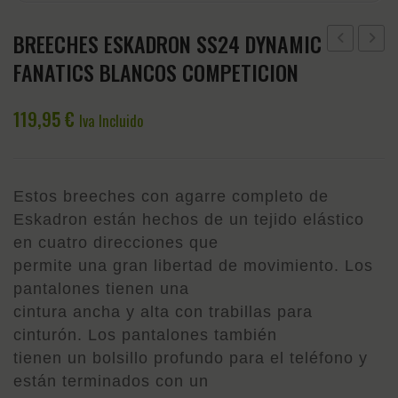
BREECHES ESKADRON SS24 DYNAMIC
ESKADRON
APLI
FANATICS BLANCOS COMPETICION
SS24
CHAM
DYNAMIC
119,95
€
Iva Incluido
FANATICS
NEGROS
MUJER
Estos breeches con agarre completo de
Eskadron están hechos de un tejido elástico
en cuatro direcciones que
permite una gran libertad de movimiento. Los
pantalones tienen una
cintura ancha y alta con trabillas para
cinturón. Los pantalones también
tienen un bolsillo profundo para el teléfono y
están terminados con un