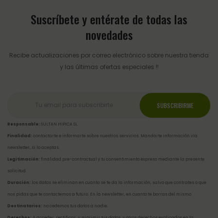
Suscríbete y entérate de todas las
novedades
Recibe actualizaciones por correo electrónico sobre nuestra tienda
y las últimas ofertas especiales !!
Responsable:
SULTAN HIPICA SL.
Finalidad:
contactarte e informarte sobre nuestros servicios. Mandarte información vía
newsletter, si lo aceptas.
Legitimación:
finalidad pre-contractual y tu consentimiento expreso mediante la presente
solicitud.
Duración:
los datos se eliminan en cuanto se te da la información, salvo que contrates o que
nos pidas que te contactemos a futuro. En la newsletter, en cuanto te borras del mismo.
Destinatarios:
no cedemos tus datos a nadie.
Derechos:
A acceder, rectificar, y suprimir tus datos, y otros derechos explicados en la