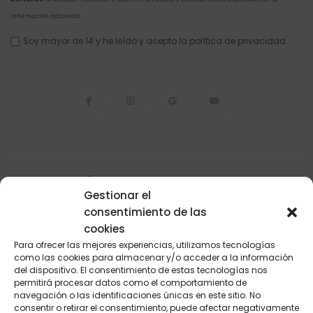
información adicional
.
Soy mayor de 14 y he leído y acepto la
política de privacidad
Envios en 48 / 72 horas.
Gestionar el
consentimiento de las
En toda la Península
cookies
Para ofrecer las mejores experiencias, utilizamos tecnologías
como las cookies para almacenar y/o acceder a la información
Pago Seguro
del dispositivo. El consentimiento de estas tecnologías nos
permitirá procesar datos como el comportamiento de
Pasarela de pago del BBVA
navegación o las identificaciones únicas en este sitio. No
consentir o retirar el consentimiento, puede afectar negativamente