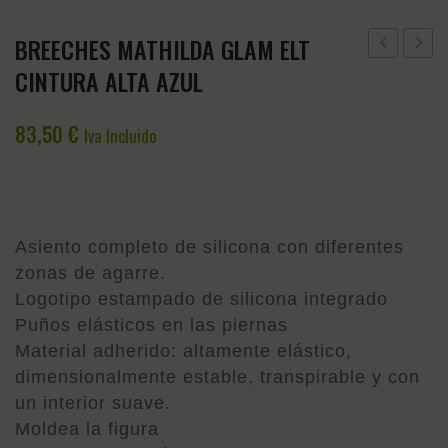
BREECHES MATHILDA GLAM ELT
PROFESSIO
MATHI
CINTURA ALTA AZUL
CHOICE
GLAM
TAIL
ELT
83,50
€
Iva Incluido
TAMER
CINT
PARA
ALTA
CRINES
BLAN
Y
Asiento completo de silicona con diferentes
COLA
zonas de agarre.
RAINBOW
Logotipo estampado de silicona integrado
PLANO
Puños elásticos en las piernas
Material adherido: altamente elástico,
dimensionalmente estable, transpirable y con
un interior suave.
Moldea la figura