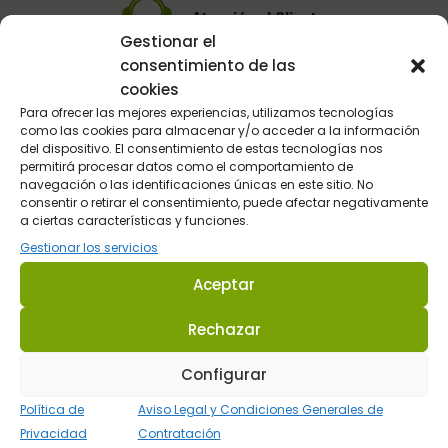
Atención al Cliente
Gestionar el
Telefónica y por email
consentimiento de las
cookies
Para ofrecer las mejores experiencias, utilizamos tecnologías
como las cookies para almacenar y/o acceder a la información
del dispositivo. El consentimiento de estas tecnologías nos
permitirá procesar datos como el comportamiento de
navegación o las identificaciones únicas en este sitio. No
consentir o retirar el consentimiento, puede afectar negativamente
a ciertas características y funciones.
Sultán Hípica proporciona la información y los productos
Gestionar los servicios
específicos para que cada caballo tenga lo que realmente
necesita en cada circunstancia.
Aceptar
Rechazar
Dirección: C/ Guadalhorce 3 - Pol. Ind. La Trocha 29100 Coín -
Málaga (España.
Configurar
Tel.:
623 22 77 86
Política de
Aviso Legal y Condiciones Generales de
Email:
info@sultanhipica.com
Privacidad
Contratación