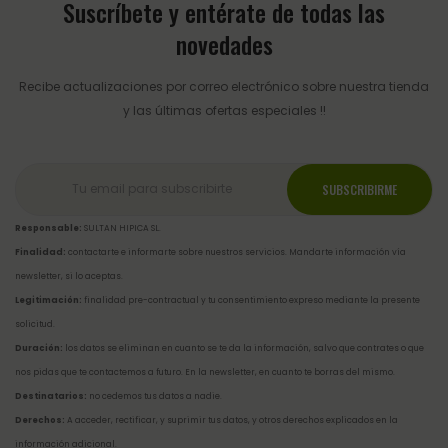
Suscríbete y entérate de todas las
novedades
Recibe actualizaciones por correo electrónico sobre nuestra tienda
y las últimas ofertas especiales !!
Responsable:
SULTAN HIPICA SL.
Finalidad:
contactarte e informarte sobre nuestros servicios. Mandarte información vía
newsletter, si lo aceptas.
Legitimación:
finalidad pre-contractual y tu consentimiento expreso mediante la presente
solicitud.
Duración:
los datos se eliminan en cuanto se te da la información, salvo que contrates o que
nos pidas que te contactemos a futuro. En la newsletter, en cuanto te borras del mismo.
Destinatarios:
no cedemos tus datos a nadie.
Derechos:
A acceder, rectificar, y suprimir tus datos, y otros derechos explicados en la
información adicional
.