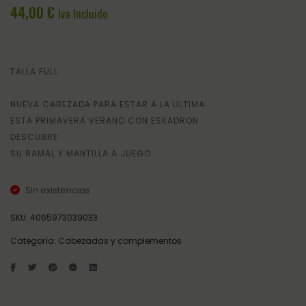
GRIP
BLING
44,00
€
Iva Incluido
MUJER
BLUE
ESKA
TALLA FULL
NUEVA CABEZADA PARA ESTAR A LA ULTIMA
ESTA PRIMAVERA VERANO CON ESKADRON
DESCUBRE
SU RAMAL Y MANTILLA A JUEGO
Sin existencias
SKU:
4065973039033
Categoría:
Cabezadas y complementos