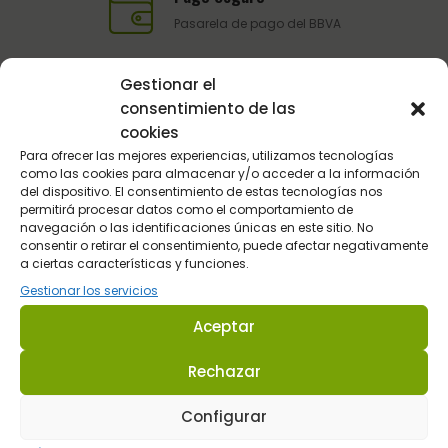
Pasarela de pago del BBVA
Gestionar el
Atención al Cliente
consentimiento de las
cookies
Telefónica y por email
Para ofrecer las mejores experiencias, utilizamos tecnologías
como las cookies para almacenar y/o acceder a la información
del dispositivo. El consentimiento de estas tecnologías nos
permitirá procesar datos como el comportamiento de
navegación o las identificaciones únicas en este sitio. No
consentir o retirar el consentimiento, puede afectar negativamente
a ciertas características y funciones.
Gestionar los servicios
Sultán Hípica proporciona la información y los productos
Aceptar
específicos para que cada caballo tenga lo que realmente
necesita en cada circunstancia.
Rechazar
Dirección: C/ Guadalhorce 3 - Pol. Ind. La Trocha 29100 Coín -
Configurar
Málaga (España.