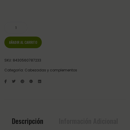
CABEZADA INGLESA LEXHIS ELECTRA CON RIENDAS LISAS cantidad
AÑADIR AL CARRITO
SKU:
8430560787233
Categoría:
Cabezadas y complementos
Descripción
Información Adicional