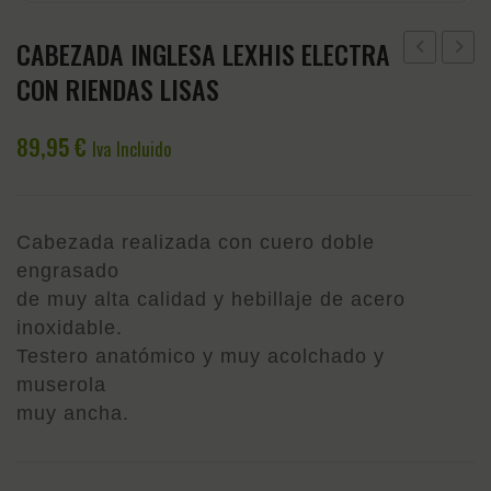
CABEZADA INGLESA LEXHIS ELECTRA
PARA
INGLE
CON RIENDAS LISAS
EL
HH
CABELLO
BALM
89,95
€
Iva Incluido
DIAMOND
DOBLE
BLANCO
RIEND
Cabezada realizada con cuero doble
engrasado
de muy alta calidad y hebillaje de acero
inoxidable.
Testero anatómico y muy acolchado y
muserola
muy ancha.