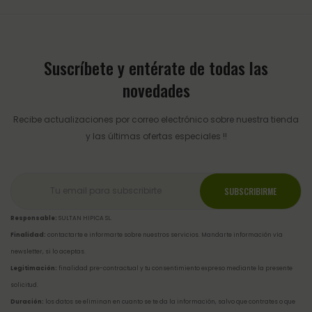
Suscríbete y entérate de todas las
novedades
Recibe actualizaciones por correo electrónico sobre nuestra tienda
y las últimas ofertas especiales !!
Responsable:
SULTAN HIPICA SL.
Finalidad:
contactarte e informarte sobre nuestros servicios. Mandarte información vía
newsletter, si lo aceptas.
Legitimación:
finalidad pre-contractual y tu consentimiento expreso mediante la presente
solicitud.
Duración:
los datos se eliminan en cuanto se te da la información, salvo que contrates o que