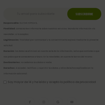
Responsable:
SULTAN HIPICA SL.
Finalidad:
contactarte e informarte sobre nuestros servicios. Mandarte información vía
newsletter, si lo aceptas.
Legitimación:
finalidad pre-contractual y tu consentimiento expreso mediante la presente
solicitud.
Duración:
los datos se eliminan en cuanto se te da la información, salvo que contrates o que
nos pidas que te contactemos a futuro. En la newsletter, en cuanto te borras del mismo.
Destinatarios:
no cedemos tus datos a nadie.
Derechos:
A acceder, rectificar, y suprimir tus datos, y otros derechos explicados en la
información adicional
.
Soy mayor de 14 y he leído y acepto la
política de privacidad