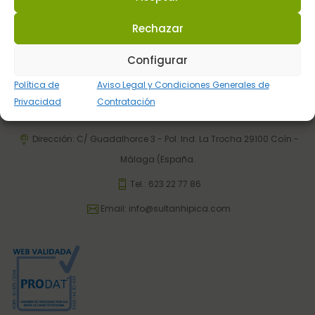
Rechazar
Configurar
Sultán Hípica proporciona la información y los productos
Política de
Aviso Legal y Condiciones Generales de
específicos para que cada caballo tenga lo que realmente
Privacidad
Contratación
necesita en cada circunstancia.
Dirección: C/ Guadalhorce 3 - Pol. Ind. La Trocha 29100 Coín -
Málaga (España.
Tel.:
623 22 77 86
Email:
info@sultanhipica.com