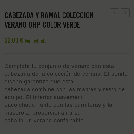
CABEZADA Y RAMAL COLECCION
PROTECTO
DE
VERANO QHP COLOR VERDE
DE
ESPUE
MONTURA
HELEN
22,00
€
Iva Incluido
QHP
QHP
COLECCIO
PURPU
DE
ROSA
Completa tu conjunto de verano con esta
VERANO
cabezada de la colección de verano. El bonito
COLOR
diseño garantiza que esta
VERDE
cabezada combine con las mantas y resto de
equipo. El interior suavement
eacolchado, junto con las carrilleras y la
muserola, proporcionan a su
caballo un verano confortable.