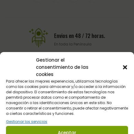
Envios en 48 / 72 horas.
En toda la Península
Gestionar el
consentimiento de las
Pago Seguro
cookies
Pasarela de pago del BBVA
Para ofrecer las mejores experiencias, utilizamos tecnologías
como las cookies para almacenar y/o acceder a la información
del dispositivo. El consentimiento de estas tecnologías nos
permitirá procesar datos como el comportamiento de
Atención al Cliente
navegación o las identificaciones únicas en este sitio. No
consentir o retirar el consentimiento, puede afectar negativamente
Telefónica y por email
a ciertas características y funciones.
Gestionar los servicios
Aceptar