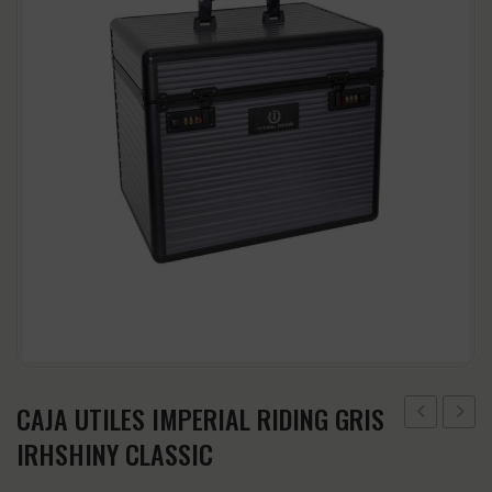
CABEZADAS
Accesorios
CINCHAS Y ESTRIBOS
Regalos y Complementos
SALVACRUCES
CAJA UTILES IMPERIAL RIDING GRIS
UTILES
UTILES
IRHSHINY CLASSIC
IMPERIAL
IMPER