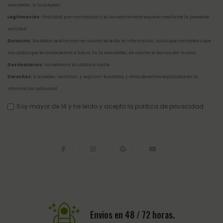
newsletter, si lo aceptas.
Legitimación:
finalidad pre-contractual y tu consentimiento expreso mediante la presente
solicitud.
Duración:
los datos se eliminan en cuanto se te da la información, salvo que contrates o que
nos pidas que te contactemos a futuro. En la newsletter, en cuanto te borras del mismo.
Destinatarios:
no cedemos tus datos a nadie.
Derechos:
A acceder, rectificar, y suprimir tus datos, y otros derechos explicados en la
información adicional
.
Soy mayor de 14 y he leído y acepto la
política de privacidad
Envios en 48 / 72 horas.