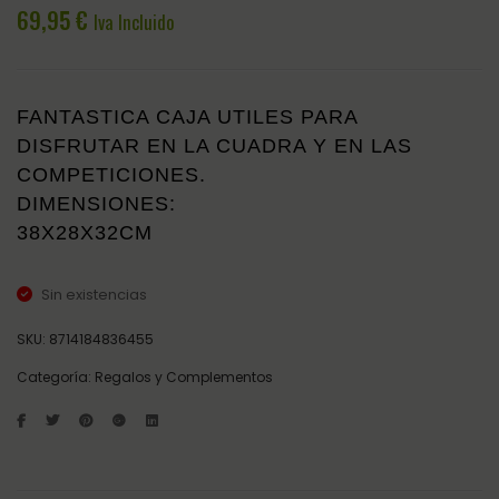
RIDING
RIDIN
69,95
€
Iva Incluido
AZUL
IRHSH
IRHSHINY
CLASS
VERDE
FANTASTICA CAJA UTILES PARA
OSCU
DISFRUTAR EN LA CUADRA Y EN LAS
COMPETICIONES.
DIMENSIONES:
38X28X32CM
Sin existencias
SKU:
8714184836455
Categoría:
Regalos y Complementos