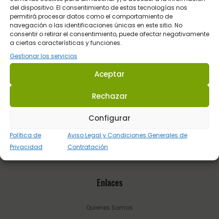
del dispositivo. El consentimiento de estas tecnologías nos
necesita en cada circunstancia.
permitirá procesar datos como el comportamiento de
navegación o las identificaciones únicas en este sitio. No
Dirección: C/ Guadalhorce 3 - Pol. Ind. La Trocha 29100 Coín -
consentir o retirar el consentimiento, puede afectar negativamente
a ciertas características y funciones.
Málaga (España.
Gestionar los servicios
Tel.:
623 22 77 86
Aceptar
Email:
info@sultanhipica.com
Rechazar
Configurar
Política de
Aviso Legal y Condiciones Generales de
Privacidad
Contratación
Enlaces
Quienes Somos