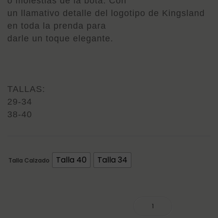
o molestias de la bota. Con
un llamativo detalle del logotipo de Kingsland
en toda la prenda para
darle un toque elegante.
TALLAS:
29-34
38-40
Talla 40
Talla 34
Talla Calzado
CALCETINES KLNABIA COOLMAX cantidad