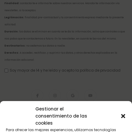
Finalidad:
contactarte e informarte sobre nuestros servicios. Mandarte información vía
newsletter, si lo aceptas.
Legitimación:
finalidad pre-contractual y tu consentimiento expreso mediante la presente
solicitud.
Duración:
los datos se eliminan en cuanto se te da la información, salvo que contrates o que
nos pidas que te contactemos a futuro. En la newsletter, en cuanto te borras del mismo.
Destinatarios:
no cedemos tus datos a nadie.
Derechos:
A acceder, rectificar, y suprimir tus datos, y otros derechos explicados en la
información adicional
.
Soy mayor de 14 y he leído y acepto la
política de privacidad
Gestionar el
consentimiento de las
cookies
Para ofrecer las mejores experiencias, utilizamos tecnologías