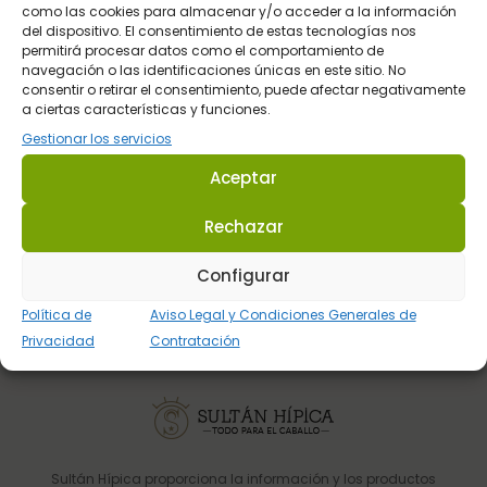
Envios en 48 / 72 horas.
como las cookies para almacenar y/o acceder a la información
del dispositivo. El consentimiento de estas tecnologías nos
En toda la Península
permitirá procesar datos como el comportamiento de
navegación o las identificaciones únicas en este sitio. No
consentir o retirar el consentimiento, puede afectar negativamente
a ciertas características y funciones.
Pago Seguro
Gestionar los servicios
Pasarela de pago del BBVA
Aceptar
Rechazar
Atención al Cliente
Configurar
Telefónica y por email
Política de
Aviso Legal y Condiciones Generales de
Privacidad
Contratación
Sultán Hípica proporciona la información y los productos