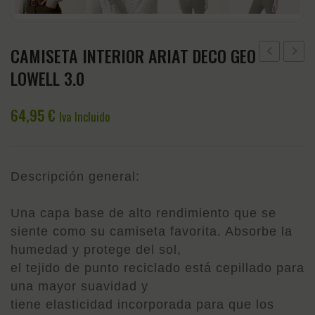
CAMISETA INTERIOR ARIAT DECO GEO
S
BASE
LOWELL 3.0
DEFENSE
ARIAT
946ML
PROP
64,95
€
Iva Incluido
Descripción general:
Una capa base de alto rendimiento que se
siente como su camiseta favorita. Absorbe la
humedad y protege del sol,
el tejido de punto reciclado está cepillado para
una mayor suavidad y
tiene elasticidad incorporada para que los