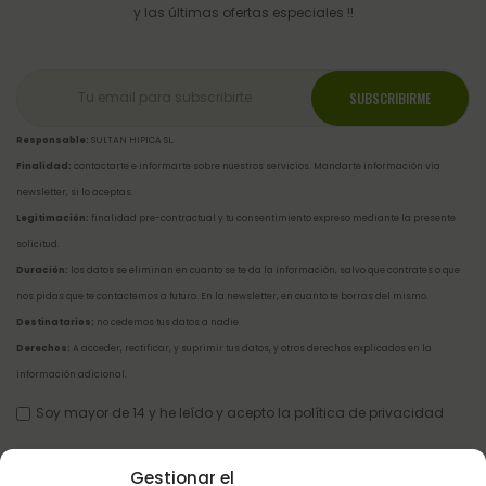
y las últimas ofertas especiales !!
Responsable:
SULTAN HIPICA SL.
Finalidad:
contactarte e informarte sobre nuestros servicios. Mandarte información vía
newsletter, si lo aceptas.
Legitimación:
finalidad pre-contractual y tu consentimiento expreso mediante la presente
solicitud.
Duración:
los datos se eliminan en cuanto se te da la información, salvo que contrates o que
nos pidas que te contactemos a futuro. En la newsletter, en cuanto te borras del mismo.
Destinatarios:
no cedemos tus datos a nadie.
Derechos:
A acceder, rectificar, y suprimir tus datos, y otros derechos explicados en la
información adicional
.
Soy mayor de 14 y he leído y acepto la
política de privacidad
Gestionar el