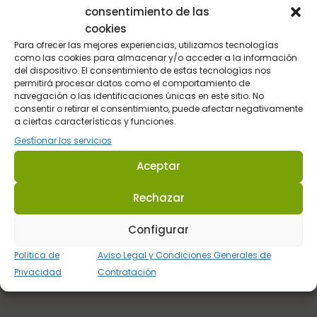
consentimiento de las
cookies
Para ofrecer las mejores experiencias, utilizamos tecnologías
como las cookies para almacenar y/o acceder a la información
del dispositivo. El consentimiento de estas tecnologías nos
permitirá procesar datos como el comportamiento de
navegación o las identificaciones únicas en este sitio. No
Envios en 48 / 72 horas.
consentir o retirar el consentimiento, puede afectar negativamente
a ciertas características y funciones.
En toda la Península
Gestionar los servicios
Aceptar
Pago Seguro
Rechazar
Pasarela de pago del BBVA
Configurar
Política de
Aviso Legal y Condiciones Generales de
Atención al Cliente
Privacidad
Contratación
Telefónica y por email