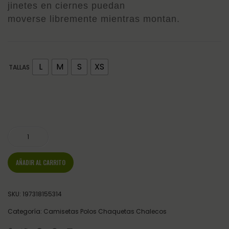
jinetes en ciernes puedan
moverse libremente mientras montan.
L
M
S
XS
TALLAS
CAMISETA INTERIOR ARIAT DECO GEO LOWELL 3.0 cantidad
AÑADIR AL CARRITO
SKU:
197318155314
Categoría:
Camisetas Polos Chaquetas Chalecos