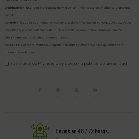
newsletter, si lo aceptas.
Legitimación:
finalidad pre-contractual y tu consentimiento expreso mediante la presente
solicitud.
Duración:
los datos se eliminan en cuanto se te da la información, salvo que contrates o que
nos pidas que te contactemos a futuro. En la newsletter, en cuanto te borras del mismo.
Destinatarios:
no cedemos tus datos a nadie.
Derechos:
A acceder, rectificar, y suprimir tus datos, y otros derechos explicados en la
información adicional
.
Soy mayor de 14 y he leído y acepto la
política de privacidad
Envios en 48 / 72 horas.