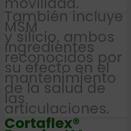
movilidad.
También incluye
MSM
y silicio, ambos
ingredientes
reconocidos por
su efecto en el
mantenimiento
de la salud de
las
articulaciones.
Cortaflex®