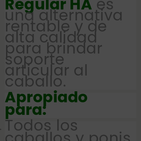
Regular HA
es
una alternativa
rentable y de
alta calidad
para brindar
soporte
articular al
caballo.
Apropiado
para:
Todos los
caballos y ponis