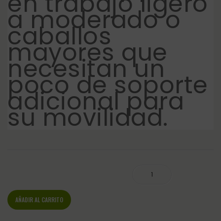
en trabajo ligero
a moderado o
caballos
mayores que
necesitan un
poco de soporte
adicional para
su movilidad.
CORTAFLEX HA REGULAR 500G cantidad
AÑADIR AL CARRITO