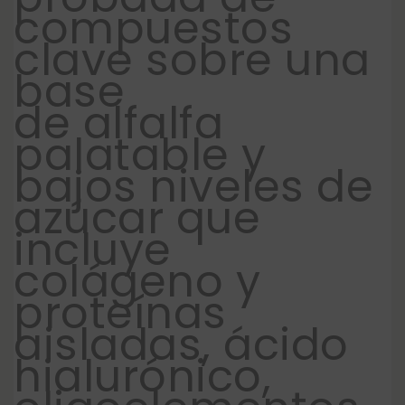
compuestos
clave sobre una
base
de alfalfa
palatable y
bajos niveles de
azúcar que
incluye
colágeno y
proteínas
aisladas, ácido
hialurónico,