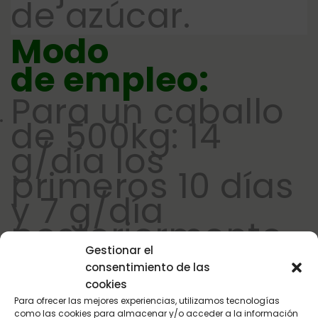
de azúcar.
Modo
de empleo:
Para un caballo
de 500kg: 14
g/día los
primeros 10 días
y 7 g/día
posteriormente
Dosis máxima
Gestionar el
consentimiento de las
diaria: 14 g
cookies
Cada medida
Para ofrecer las mejores experiencias, utilizamos tecnologías
como las cookies para almacenar y/o acceder a la información