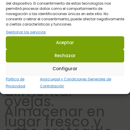
corresponde a 7
del dispositivo. El consentimiento de estas tecnologías nos
permitirá procesar datos como el comportamiento de
g
navegación o las identificaciones únicas en este sitio. No
consentir o retirar el consentimiento, puede afectar negativamente
Para uso
a ciertas características y funciones.
Gestionar los servicios
exclusivo
Aceptar
animal.
Mantener fuera
Rechazar
del alcance de
Configurar
los niños. No
Política de
Aviso Legal y Condiciones Generales de
alimentar
Privacidad
Contratación
ovejas.
Almacenar en
lugar fresco y