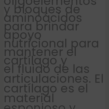
oligoelementos
y bloques de
aminoácidos
para brindar
apoyo
nutricional para
mantener el
cartílago y
el fluido de las
articulaciones.
El
cartílago es el
material
esponjoso y