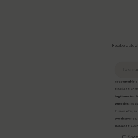
Recibe actual
Responsable:
S
Finalidad:
conta
Legitimación:
f
Duración:
los da
la newsletter, en
Destinatarios:
Derechos:
A acc
Soy m