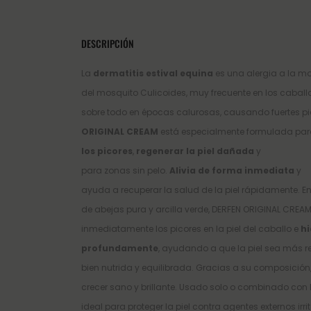
DESCRIPCIÓN
La
dermatitis estival equina
es una alergia a la m
del mosquito Culicoides, muy frecuente en los caball
sobre todo en épocas calurosas, causando fuertes pi
ORIGINAL CREAM
está especialmente formulada pa
los picores
,
regenerar la piel dañada
y
para zonas sin pelo.
Alivia de forma inmediata
y
ayuda a recuperar la salud de la piel rápidamente. E
de abejas pura y arcilla verde, DERFEN ORIGINAL CREAM
inmediatamente los picores en la piel del caballo e
hi
profundamente
, ayudando a que la piel sea más re
bien nutrida y equilibrada. Gracias a su composición, 
crecer sano y brillante. Usado solo o combinado con D
ideal para proteger la piel contra agentes externos irri