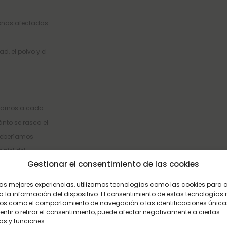
zonas afectadas
, el polvo y el
ptarnos a cada
nto se rasca el
 deberíamos
 piel del
Gestionar el consentimiento de las cookies
ble que en la
ez.
Recomendaciones
 las mejores experiencias, utilizamos tecnologías como las cookies para
 la información del dispositivo. El consentimiento de estas tecnologías 
os como el comportamiento de navegación o las identificaciones únicas
sentir o retirar el consentimiento, puede afectar negativamente a ciertas
as y funciones.