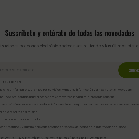
Suscríbete y entérate de todas las novedades
izaciones por correo electrónico sobre nuestra tienda y las últimas ofertas
ULTAN HIPICA SL.
ctarte e informarte sobre nuestros servicios. Mandarte información vía newsletter, si lo aceptas.
inalidad pre-contractual y tu consentimiento expreso mediante la presente solicitud.
tos se eliminan en cuanto se te da la información, salvo que contrates o que nos pidas que te contacte
 cuanto te borras del mismo.
no cedemos tus datos a nadie.
eder, rectificar, y suprimir tus datos, y otros derechos explicados en la
información adicional
.
ayor de 14 y he leído y acepto la
política de privacidad