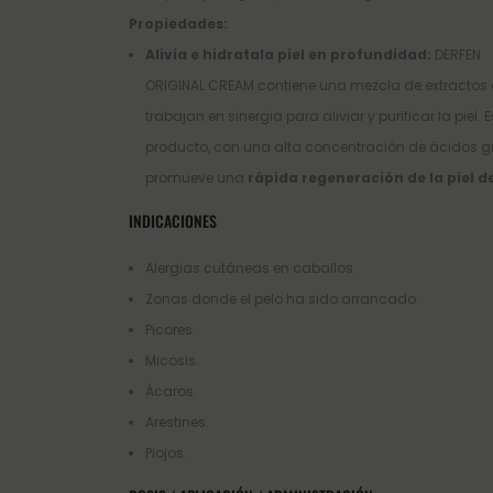
Propiedades:
Alivia e hidratala piel en profundidad:
DERFEN
ORIGINAL CREAM contiene una mezcla de extractos 
trabajan en sinergia para aliviar y purificar la piel. E
producto, con una alta concentración de ácidos g
promueve una
rápida regeneración de la piel d
INDICACIONES
Alergias cutáneas en caballos.
Zonas donde el pelo ha sido arrancado.
Picores.
Micosis.
Ácaros.
Arestines.
Piojos.