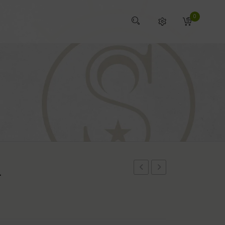
0
L
Tratamiento
CLEAR
Choque
LOTION
–
250ML
2,4kg