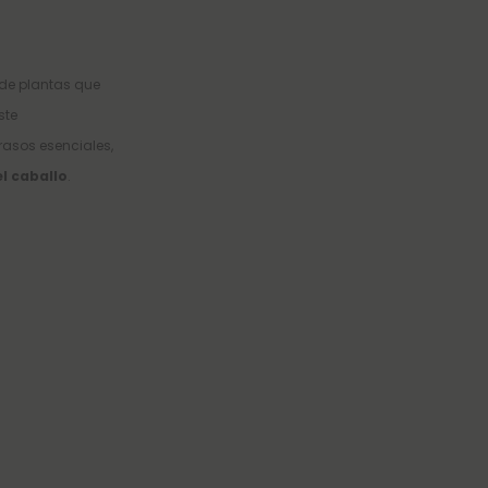
de plantas que
ste
rasos esenciales,
el caballo
.