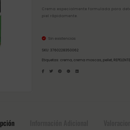
Crema especialmente formulada para deten
piel rápidamente.
Sin existencias
SKU:
3760228350062
Etiquetas:
crema
,
crema moscas
,
pellet
,
REPELENT
ipción
Información Adicional
Valoracio