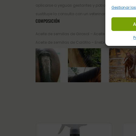
aplicarse a yeguas gestantes y potros mayores de 6
Gestionar los
sustituye la consulta con un veterinario.
COMPOSICIÓN
A
Aceite de semillas de Girasol – Aceite de semillas de R
P
Aceite de semillas de Calófilo – Enebro – Extractos ve