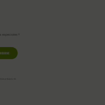
 especiales !!
mos a futuro. En