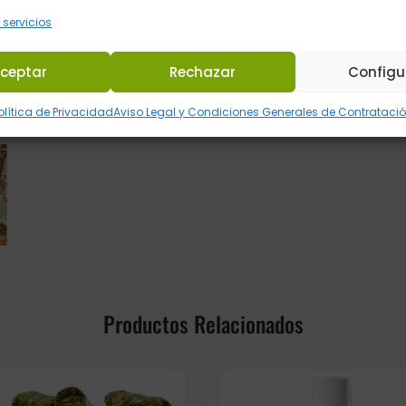
 meses.
·
No
 servicios
ceptar
Rechazar
Configu
icino –
olítica de Privacidad
Aviso Legal y Condiciones Generales de Contrataci
getales
Productos Relacionados