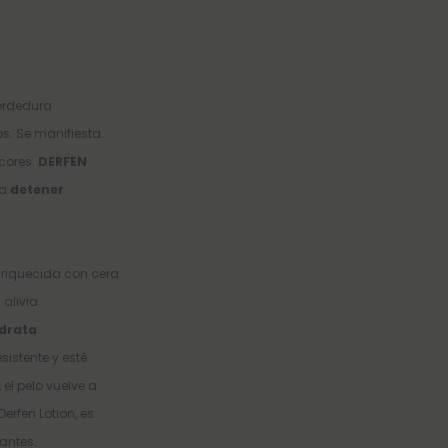
ordedura
os. Se manifiesta
cores.
DERFEN
ra
detener
nriquecida con cera
 alivia
drata
sistente y esté
el pelo vuelve a
erfen Lotion, es
tantes.