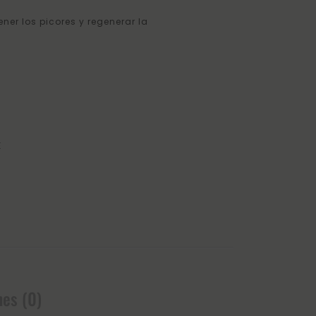
er los picores y regenerar la
E
nes (0)