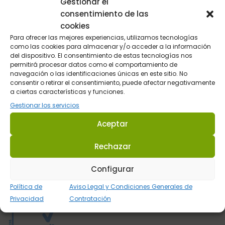
Gestionar el
consentimiento de las
cookies
Para ofrecer las mejores experiencias, utilizamos tecnologías
como las cookies para almacenar y/o acceder a la información
del dispositivo. El consentimiento de estas tecnologías nos
permitirá procesar datos como el comportamiento de
navegación o las identificaciones únicas en este sitio. No
Sultán Hípica proporciona la información y los productos
consentir o retirar el consentimiento, puede afectar negativamente
específicos para que cada caballo tenga lo que realmente
a ciertas características y funciones.
necesita en cada circunstancia.
Gestionar los servicios
Aceptar
Dirección: C/ Guadalhorce 3 - Pol. Ind. La Trocha 29100 Coín -
Málaga (España.
Rechazar
Tel.:
623 22 77 86
Configurar
Email:
info@sultanhipica.com
Política de
Aviso Legal y Condiciones Generales de
Privacidad
Contratación