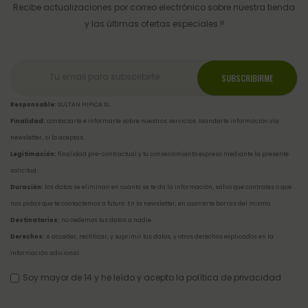
Recibe actualizaciones por correo electrónico sobre nuestra tienda
y las últimas ofertas especiales !!
Responsable:
SULTAN HIPICA SL.
Finalidad:
contactarte e informarte sobre nuestros servicios. Mandarte información vía
newsletter, si lo aceptas.
Legitimación:
finalidad pre-contractual y tu consentimiento expreso mediante la presente
solicitud.
Duración:
los datos se eliminan en cuanto se te da la información, salvo que contrates o que
nos pidas que te contactemos a futuro. En la newsletter, en cuanto te borras del mismo.
Destinatarios:
no cedemos tus datos a nadie.
Derechos:
A acceder, rectificar, y suprimir tus datos, y otros derechos explicados en la
información adicional
.
Soy mayor de 14 y he leído y acepto la
política de privacidad