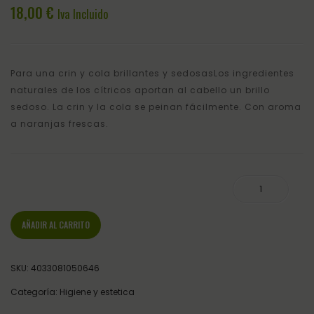
250ML
AID
18,00
€
Iva Incluido
250M
Para una crin y cola brillantes y sedosasLos ingredientes
naturales de los cítricos aportan al cabello un brillo
sedoso. La crin y la cola se peinan fácilmente. Con aroma
a naranjas frescas.
DESENREDANTE CRIN COLA EQUINATURA 1L cantidad
AÑADIR AL CARRITO
SKU:
4033081050646
Categoría:
Higiene y estetica