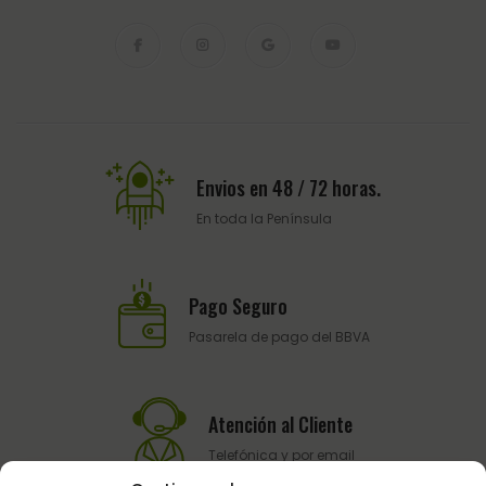
Envios en 48 / 72 horas.
En toda la Península
Pago Seguro
Pasarela de pago del BBVA
Atención al Cliente
Telefónica y por email