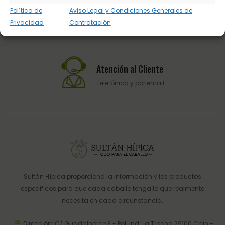
Política de
Aviso Legal y Condiciones Generales de
Pago Seguro
Privacidad
Contratación
Pasarela de pago del BBVA
Atención al Cliente
Telefónica y por email
Sultán Hípica proporciona la información y los productos
específicos para que cada caballo tenga lo que realmente
necesita en cada circunstancia.
Dirección: C/ Guadalhorce 3 - Pol. Ind. La Trocha 29100 Coín -