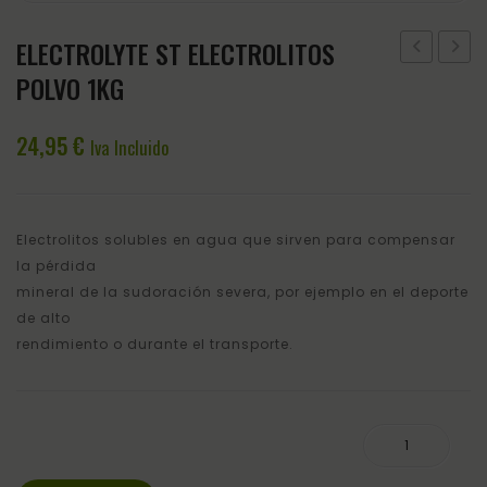
ELECTROLYTE ST ELECTROLITOS
+
STRUC
POLVO 1KG
RAMAL
CABA
HOBBY
CAVA
24,95
€
Iva Incluido
AZUL
1,5KG
Electrolitos solubles en agua que sirven para compensar
la pérdida
mineral de la sudoración severa, por ejemplo en el deporte
de alto
rendimiento o durante el transporte.
ELECTROLYTE ST ELECTROLITOS POLVO 1KG cantidad