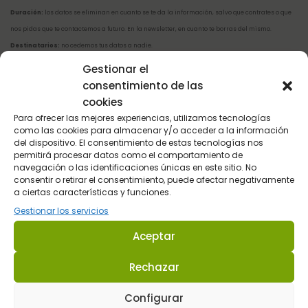
Duración:
los datos se eliminan en cuanto se te da la información, salvo que contrates o que
nos pidas que te contactemos a futuro. En la newsletter, en cuanto te borras del mismo.
Destinatarios:
no cedemos tus datos a nadie.
Derechos:
A acceder, rectificar, y suprimir tus datos, y otros derechos explicados en la
Gestionar el
información adicional
.
consentimiento de las
cookies
Soy mayor de 14 y he leído y acepto la
política de privacidad
Para ofrecer las mejores experiencias, utilizamos tecnologías
como las cookies para almacenar y/o acceder a la información
del dispositivo. El consentimiento de estas tecnologías nos
permitirá procesar datos como el comportamiento de
navegación o las identificaciones únicas en este sitio. No
consentir o retirar el consentimiento, puede afectar negativamente
a ciertas características y funciones.
Gestionar los servicios
Aceptar
Envios en 48 / 72 horas.
Rechazar
En toda la Península
Configurar