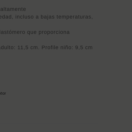
VOLTA
 altamente
DE
edad, incluso a bajas temperaturas,
IRH
lastómero que proporciona
adulto: 11,5 cm. Profile niño: 9,5 cm
tar