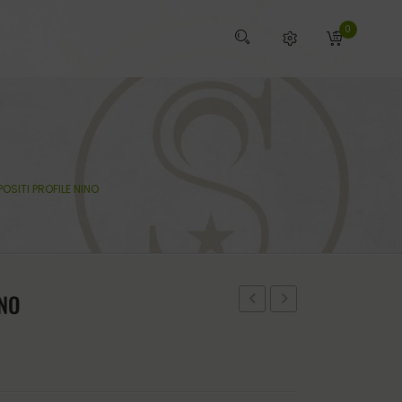
0
SITI PROFILE NINO
INO
DE
COMPOSITI
ASEO
PROFILE
Y
ADULTO
RELAJACION