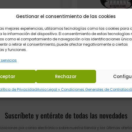
Gestionar el consentimiento de las cookies
CINCHA RECTA DM PVC
ESTRIBO SEGURIDAD X-C
 las mejores experiencias, utilizamos tecnologías como las cookies para
PREMIUM MARRON
EQUILINE SALTO
 la información del dispositivo. El consentimiento de estas tecnologías 
os como el comportamiento de navegación o las identificaciones únicas
17,95
€
239,00
€
sentir o retirar el consentimiento, puede afectar negativamente a ciertas
Iva Incluido
Iva Incluido
as y funciones.
 servicios
ceptar
Rechazar
Configu
olítica de Privacidad
Aviso Legal y Condiciones Generales de Contrataci
Suscríbete y entérate de todas las novedades
izaciones por correo electrónico sobre nuestra tienda y las últimas ofertas