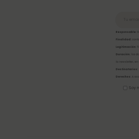
Responsable:
S
Finalidad:
conta
Legitimación:
f
Duración:
los da
la newsletter, en
Destinatarios:
Derechos:
A acc
Soy m