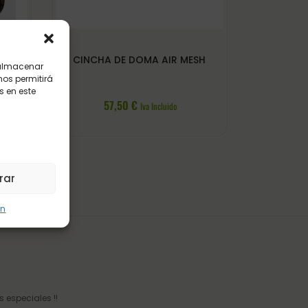
EL
CINCHA DE DOMA AIR MESH
 almacenar
nos permitirá
 en este
57,50
€
Iva Incluido
rar
ón
 especiales !!