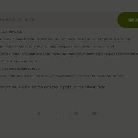
ULTAN HIPICA SL.
ctarte e informarte sobre nuestros servicios. Mandarte información vía newsletter, si lo aceptas.
inalidad pre-contractual y tu consentimiento expreso mediante la presente solicitud.
tos se eliminan en cuanto se te da la información, salvo que contrates o que nos pidas que te contacte
 cuanto te borras del mismo.
no cedemos tus datos a nadie.
eder, rectificar, y suprimir tus datos, y otros derechos explicados en la
información adicional
.
ayor de 14 y he leído y acepto la
política de privacidad