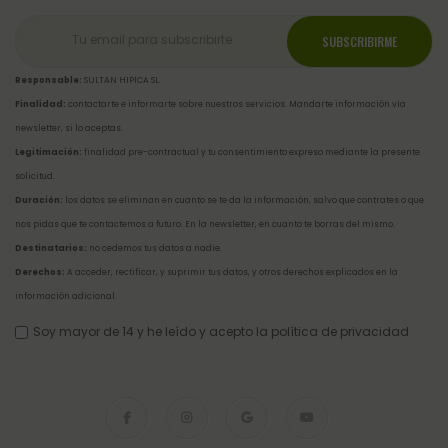
Responsable:
SULTAN HIPICA SL.
Finalidad:
contactarte e informarte sobre nuestros servicios. Mandarte información vía
newsletter, si lo aceptas.
Legitimación:
finalidad pre-contractual y tu consentimiento expreso mediante la presente
solicitud.
Duración:
los datos se eliminan en cuanto se te da la información, salvo que contrates o que
nos pidas que te contactemos a futuro. En la newsletter, en cuanto te borras del mismo.
Destinatarios:
no cedemos tus datos a nadie.
Derechos:
A acceder, rectificar, y suprimir tus datos, y otros derechos explicados en la
información adicional
.
Soy mayor de 14 y he leído y acepto la
política de privacidad