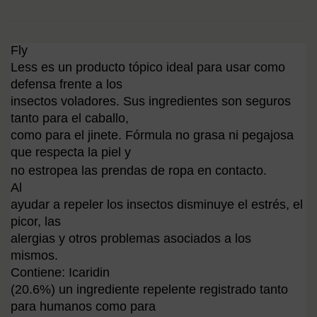
REPELLENT
WALD
500ML
I
AMARILLO
500M
Fly
Less es un producto tópico ideal para usar como
defensa frente a los
insectos voladores. Sus ingredientes son seguros
tanto para el caballo,
como para el jinete. Fórmula no grasa ni pegajosa
que respecta la piel y
no estropea las prendas de ropa en contacto.
Al
ayudar a repeler los insectos disminuye el estrés, el
picor, las
alergias y otros problemas asociados a los
mismos.
Contiene: Icaridin
(20.6%) un ingrediente repelente registrado tanto
para humanos como para