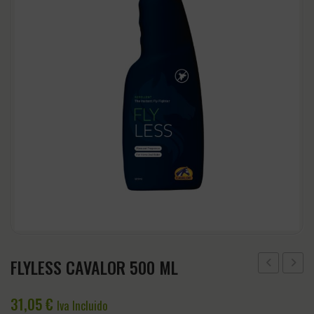
CABEZADAS
Accesorios
CINCHAS Y ESTRIBOS
Regalos y Complementos
SALVACRUCES
FLYLESS CAVALOR 500 ML
FLYGARD
INSE
31,05
€
INSECT
INTEN
Iva Incluido