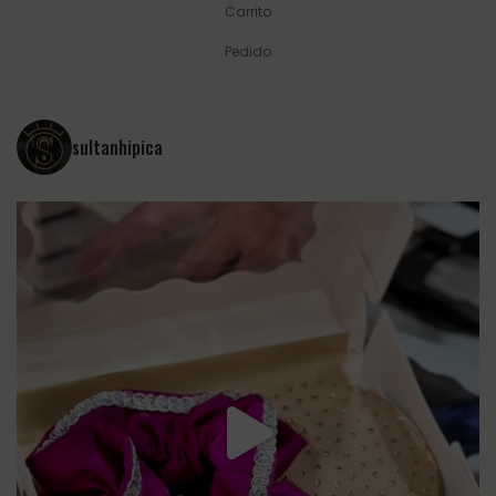
Carrito
Pedido
sultanhipica