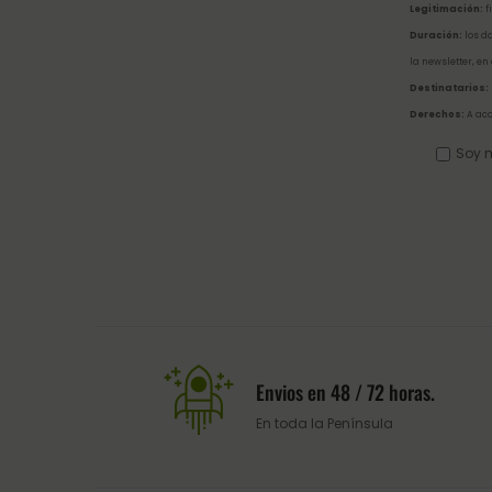
Legitimación:
f
Duración:
los da
la newsletter, en
Destinatarios:
Derechos:
A acc
Soy m
Envios en 48 / 72 horas.
En toda la Península