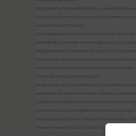
Glucogard se ha diseñado como concentrado de nutrie
la capacidad de reacción de los tejidos ante la insul
reducirse de esta manera.
Glucogard puede prestar una ayuda muy valiosa gracia
complejo B y minerales como magnesio, cinc, manganes
integridad de las moléculas de insulina y a la protec
alimenticias ayudan a la insulina adicionalmente en 
cromo como componente de la levadura de cerveza y
Protección del conjunto del casco
La aparición de una laminitis se ve favorecida en los
estructuras de láminas córneas y dérmicas, impulsa
contribuir al mantenimiento de un flujo sanguíneo sufi
alimentación, se puede debilitar la resistencia propia
Glucogard proporciona antioxidantes naturales y nutri
mantenimiento de la salud de los cascos.