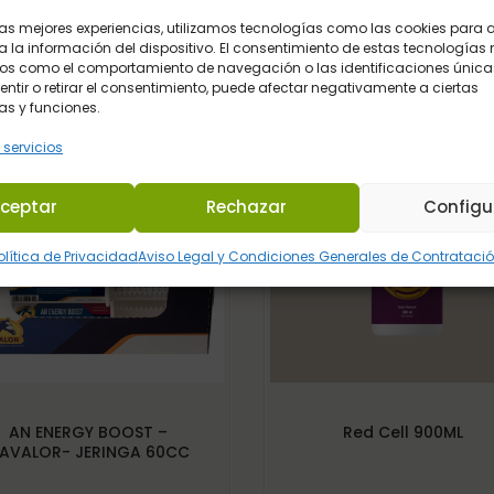
 las mejores experiencias, utilizamos tecnologías como las cookies para
Productos Relacionados
 la información del dispositivo. El consentimiento de estas tecnologías 
os como el comportamiento de navegación o las identificaciones únicas
sentir o retirar el consentimiento, puede afectar negativamente a ciertas
as y funciones.
 servicios
ceptar
Rechazar
Configu
olítica de Privacidad
Aviso Legal y Condiciones Generales de Contrataci
AN ENERGY BOOST –
Red Cell 900ML
AVALOR- JERINGA 60CC