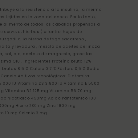
HIPPOLYT
tribuye a la resistencia a la insulina, la merma
s tejidos en la zona del casco. Por lo tanto,
de alimento de todos los caballos propensos a
 cerveza, hierbas ( cilantro, hojas de
auzgatillo, la hierba de trigo sacarreno ,
malta y levadura , mezcla de aceites de linaza
na, sal, ajo, acetato de magnesio, grosellas,
ima Q10 . Ingredientes Proteína bruta 12%
 brutas 8.5 % Calcio 0.7 % Fósforo 0,5 % Sodio
: Canela Aditivos tecnológicos: Diatomita
35.000 IU Vitamina D3 3.800 IU Vitamina E 5500
mg Vitamina B2 125 mg Vitamina B6 70 mg
ido Nicotidico 450mg Acido Pantoténico 100
2000mg Hierro 230 mg Zinc 1800 mg
o 10 mg Selenio 3 mg