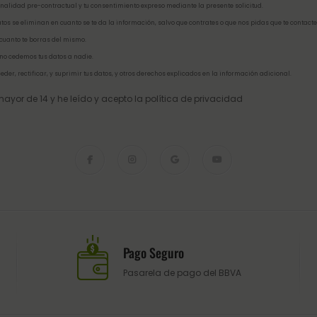
inalidad pre-contractual y tu consentimiento expreso mediante la presente solicitud.
tos se eliminan en cuanto se te da la información, salvo que contrates o que nos pidas que te contacte
 cuanto te borras del mismo.
no cedemos tus datos a nadie.
eder, rectificar, y suprimir tus datos, y otros derechos explicados en la
información adicional
.
ayor de 14 y he leído y acepto la
política de privacidad
Pago Seguro
Pasarela de pago del BBVA