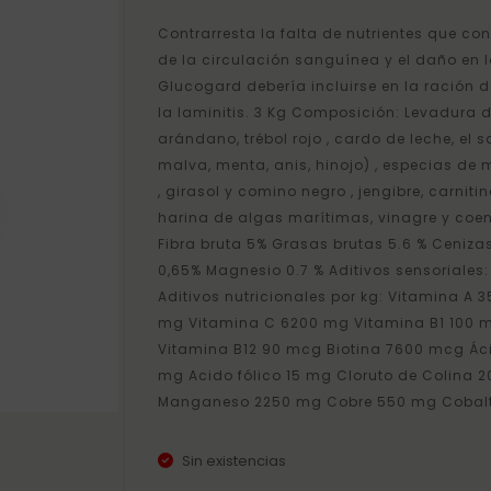
Contrarresta la falta de nutrientes que con
de la circulación sanguínea y el daño en lo
Glucogard debería incluirse en la ración 
la laminitis. 3 Kg Composición: Levadura de
arándano, trébol rojo , cardo de leche, el s
malva, menta, anis, hinojo) , especias de 
, girasol y comino negro , jengibre, carniti
harina de algas marítimas, vinagre y coenz
Fibra bruta 5% Grasas brutas 5.6 % Cenizas
0,65% Magnesio 0.7 % Aditivos sensoriales
Aditivos nutricionales por kg: Vitamina A 
mg Vitamina C 6200 mg Vitamina B1 100 
Vitamina B12 90 mcg Biotina 7600 mcg Ác
mg Acido fólico 15 mg Cloruto de Colina 
Manganeso 2250 mg Cobre 550 mg Cobalt
Sin existencias