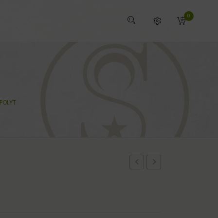
0
POLYT
AJO
5KG
MINERAL
ST.HIPPOLYT
3KG
ST.