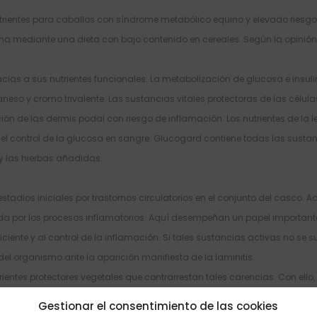
ntes para caballos con síndrome metabólico equino y elevado riesgo de 
ina mediante una dieta con bajo contenido en cereales. Según la opinión c
s a sus nutrientes funcionales. La metabolización de glucosa e insulin
o y cromo trivalente. Las sustancias vitales protectoras de las células 
ción de las dermis podal con riesgo de inflamación. Los nutrientes de l
el control de la glucosa en sangre. Glucogard contiene todas las susta
 las hierbas añadidas.
 estadios iniciales por trastornos circulatorios en el conjunto del casc
da por los procesos inflamatorios. Aquí desempeñan un papel importante
ciente y al control de la inflamación. Si tales sustancias activas no se 
 del organismo ante la aparición manifiesta de la laminitis.
entes protectores vegetales que contrarrestan tales carencias. Con ello
Gestionar el consentimiento de las cookies