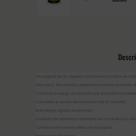
Descr
Glucogard de St. Hippolyt contrarresta la falta de nut
del casco. Por lo tanto, debería incluirse en la ración
Combate el riesgo de laminitis por el síndrome metab
Completa el aporte de nutrientes tras la laminitis
Ante riesgo agudo de laminitis
Sustituto de alimentos minerales en raciones solo de f
Combina de manera ideal con Equigard
Reducción del riesgo