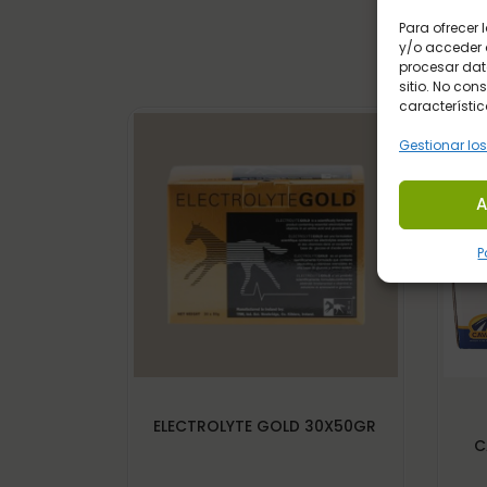
Para ofrecer
y/o acceder a
procesar dat
sitio. No con
característic
Gestionar los
A
P
ELECTROLYTE GOLD 30X50GR
C