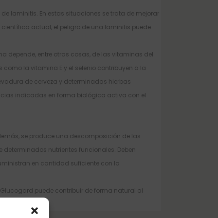
laminitis. En estas situaciones se trata de mejorar
ientífica actual, el peligro de una laminitis puede
a depende, entre otras cosas, de las vitaminas del
como la vitamina E y el selenio contribuyen a la
a levadura de cerveza y determinadas hierbas
ncias indicadas en forma biológica activa con el
o. Además, se produce una descomposición de las
 determinados nutrientes funcionales. Deben
suministran en cantidad suficiente con la
, Glucogard puede contribuir de forma natural al