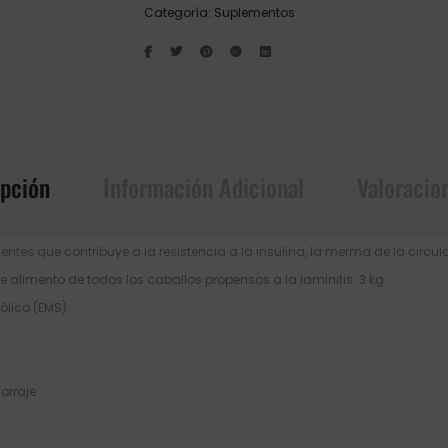
Categoría:
Suplementos
ipción
Información Adicional
Valoracio
rientes que contribuye a la resistencia a la insulina, la merma de la circu
 de alimento de todos los caballos propensos a la laminitis. 3 kg
ólico (EMS)
orraje