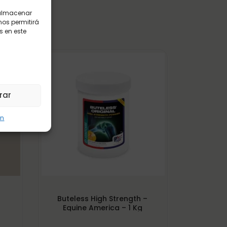
 almacenar
nos permitirá
 en este
rar
ón
Buteless High Strength –
Equine America – 1 Kg