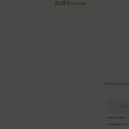
65,20
€
Iva Incluido
Recibe actual
Responsable:
S
Finalidad:
conta