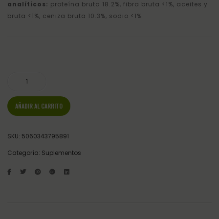
analíticos:
proteína bruta 18.2%, fibra bruta <1%, aceites y
bruta <1%, ceniza bruta 10.3%, sodio <1%
Glucosamine HCI 12,000 - Equine America - 1 Kg cantidad
AÑADIR AL CARRITO
SKU:
5060343795891
Categoría:
Suplementos