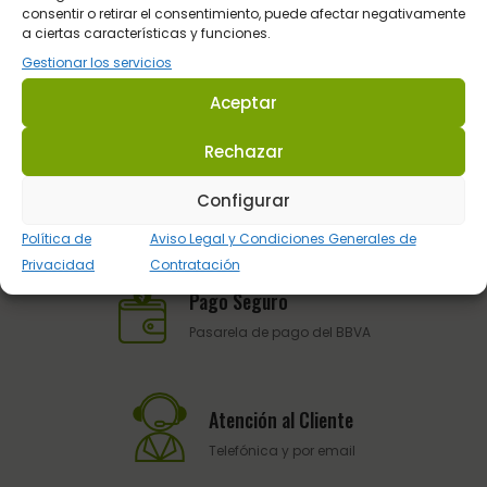
consentir o retirar el consentimiento, puede afectar negativamente
a ciertas características y funciones.
Gestionar los servicios
Aceptar
Rechazar
Envios en 48 / 72 horas.
Configurar
En toda la Península
Política de
Aviso Legal y Condiciones Generales de
Privacidad
Contratación
Pago Seguro
Pasarela de pago del BBVA
Atención al Cliente
Telefónica y por email