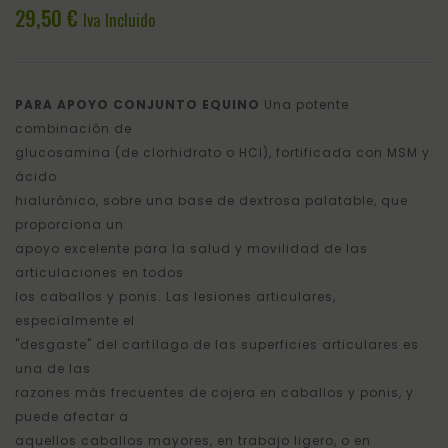
AZUL
BORR
29,50
€
Iva Incluido
M
NEGR
PARA APOYO CONJUNTO EQUINO
Una potente
combinación de
glucosamina (de clorhidrato o HCl), fortificada con MSM y
ácido
hialurónico, sobre una base de dextrosa palatable, que
proporciona un
apoyo excelente para la salud y movilidad de las
articulaciones en todos
los caballos y ponis. Las lesiones articulares,
especialmente el
"desgaste" del cartílago de las superficies articulares es
una de las
razones más frecuentes de cojera en caballos y ponis, y
puede afectar a
aquellos caballos mayores, en trabajo ligero, o en