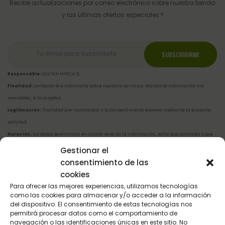
Recibe actualizaciones por correo electrónico sobre nuestra tienda
y las últimas ofertas especiales !!
Responsable:
SULTAN HIPICA SL.
Finalidad:
contactarte e informarte sobre nuestros servicios. Mandarte información vía
newsletter, si lo aceptas.
Legitimación:
finalidad pre-contractual y tu consentimiento expreso mediante la presente
solicitud.
Duración:
los datos se eliminan en cuanto se te da la información, salvo que contrates o que
nos pidas que te contactemos a futuro. En la newsletter, en cuanto te borras del mismo.
Gestionar el
Destinatarios:
no cedemos tus datos a nadie.
consentimiento de las
Derechos:
A acceder, rectificar, y suprimir tus datos, y otros derechos explicados en la
cookies
información adicional
.
Para ofrecer las mejores experiencias, utilizamos tecnologías
como las cookies para almacenar y/o acceder a la información
Soy mayor de 14 y he leído y acepto la
política de privacidad
del dispositivo. El consentimiento de estas tecnologías nos
permitirá procesar datos como el comportamiento de
navegación o las identificaciones únicas en este sitio. No