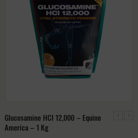
CABEZADAS
Accesorios
CINCHAS Y ESTRIBOS
Regalos y Complementos
SALVACRUCES
Glucosamine HCI 12,000 – Equine
ARIETE
DRAIN
America – 1 Kg
ORO
GATU