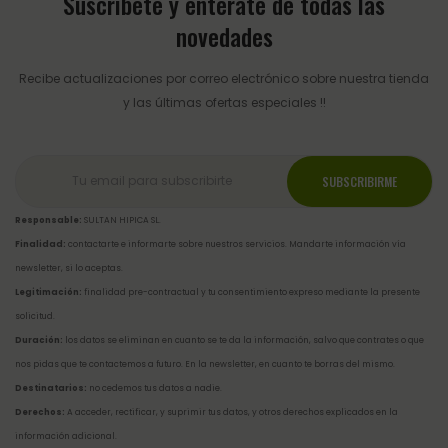
Suscríbete y entérate de todas las
novedades
Recibe actualizaciones por correo electrónico sobre nuestra tienda
y las últimas ofertas especiales !!
Responsable:
SULTAN HIPICA SL.
Finalidad:
contactarte e informarte sobre nuestros servicios. Mandarte información vía
newsletter, si lo aceptas.
Legitimación:
finalidad pre-contractual y tu consentimiento expreso mediante la presente
solicitud.
Duración:
los datos se eliminan en cuanto se te da la información, salvo que contrates o que
nos pidas que te contactemos a futuro. En la newsletter, en cuanto te borras del mismo.
Destinatarios:
no cedemos tus datos a nadie.
Derechos:
A acceder, rectificar, y suprimir tus datos, y otros derechos explicados en la
información adicional
.