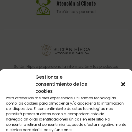
Atención al Cliente
Telefónica y por email
Sultán Hípica proporciona la información y los productos
específicos para que cada caballo tenga lo que realmente
Gestionar el
necesita en cada circunstancia.
consentimiento de las
cookies
Dirección: C/ Guadalhorce 3 - Pol. Ind. La Trocha 29100 Coín -
Para ofrecer las mejores experiencias, utilizamos tecnologías
Málaga (España.
como las cookies para almacenar y/o acceder a la información
del dispositivo. El consentimiento de estas tecnologías nos
Tel.:
623 22 77 86
permitirá procesar datos como el comportamiento de
navegación o las identificaciones únicas en este sitio. No
Email:
info@sultanhipica.com
consentir o retirar el consentimiento, puede afectar negativamente
a ciertas características y funciones.