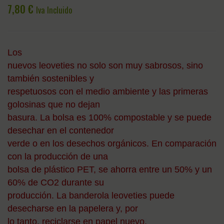
1000GR
1000
7,80
€
Iva Incluido
ZANAHORA
PLAT
MANGO-
CURC
ESCARAM
LINAZ
Los
nuevos leoveties no solo son muy sabrosos, sino
también sostenibles y
respetuosos con el medio ambiente y las primeras
golosinas que no dejan
basura. La bolsa es 100% compostable y se puede
desechar en el contenedor
verde o en los desechos orgánicos. En comparación
con la producción de una
bolsa de plástico PET, se ahorra entre un 50% y un
60% de CO2 durante su
producción. La banderola leoveties puede
desecharse en la papelera y, por
lo tanto, reciclarse en papel nuevo.