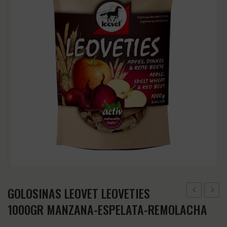
CABEZADAS
Accesorios
CINCHAS Y ESTRIBOS
Regalos y Complementos
SALVACRUCES
GOLOSINAS LEOVET LEOVETIES
LEOVET
LEOVE
1000GR MANZANA-ESPELATA-REMOLACHA
LEOVETIES
LEOVE