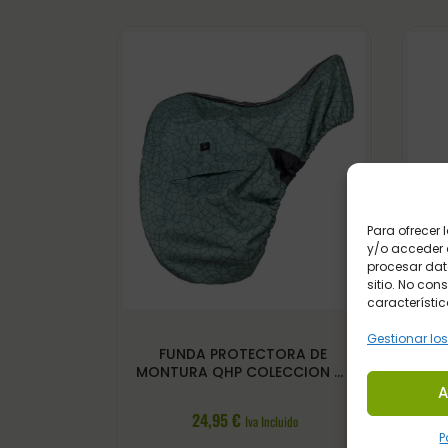
Para ofrecer
y/o acceder a
procesar dat
sitio. No con
característic
Gestionar los
FUNDA PROTECTORA DE
BOL
MONTURA QHP COLECCION DE
VERANO COLOR VERDE
A
24,95
€
Iva Incluido
P