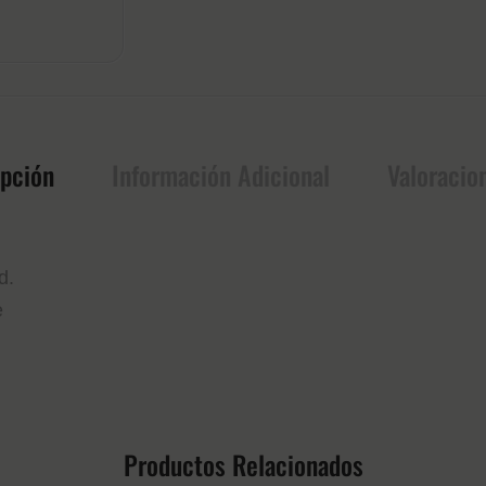
ipción
Información Adicional
Valoracio
d.
e
Productos Relacionados