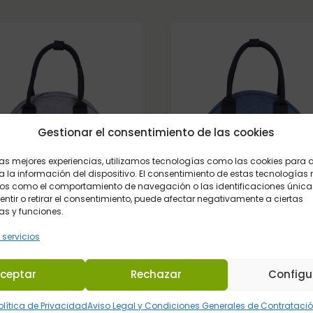
Gestionar el consentimiento de las cookies
 las mejores experiencias, utilizamos tecnologías como las cookies para
 la información del dispositivo. El consentimiento de estas tecnologías 
os como el comportamiento de navegación o las identificaciones únicas
sentir o retirar el consentimiento, puede afectar negativamente a ciertas
as y funciones.
 servicios
SA PARA CASCO QHP GRIS
BOLSA PARA CASCO QHP A
ceptar
Rechazar
Configu
20,90
€
19,95
€
Iva Incluido
Iva Incluido
olítica de Privacidad
Aviso Legal y Condiciones Generales de Contrataci