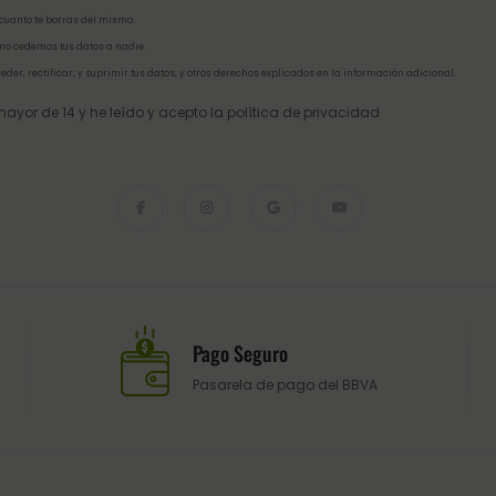
 cuanto te borras del mismo.
no cedemos tus datos a nadie.
eder, rectificar, y suprimir tus datos, y otros derechos explicados en la
información adicional
.
ayor de 14 y he leído y acepto la
política de privacidad
Pago Seguro
Pasarela de pago del BBVA