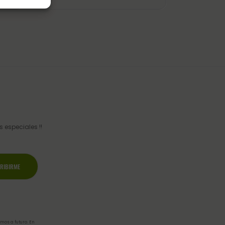
 especiales !!
mos a futuro. En