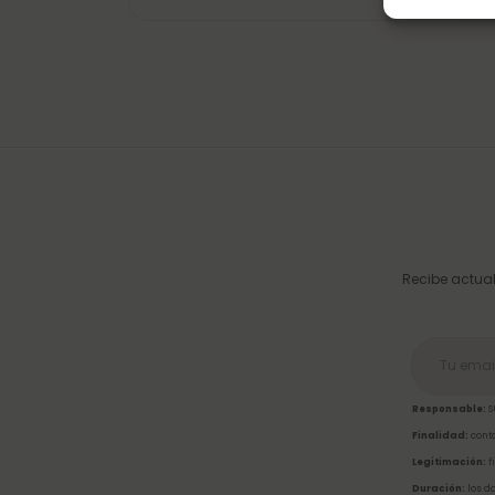
Recibe actual
Responsable:
S
Finalidad:
conta
Legitimación:
f
Duración:
los da