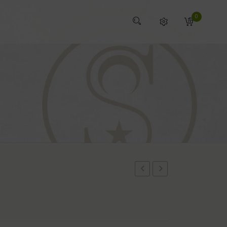
0
TOTEBAG
KLNORA
KLNORI
VERDE
AZUL