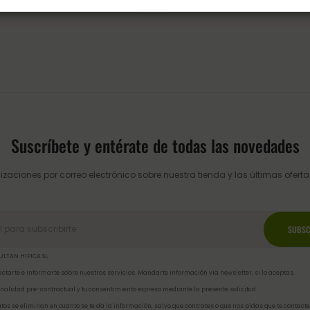
Suscríbete y entérate de todas las novedades
izaciones por correo electrónico sobre nuestra tienda y las últimas ofertas
ULTAN HIPICA SL.
ctarte e informarte sobre nuestros servicios. Mandarte información vía newsletter, si lo aceptas.
inalidad pre-contractual y tu consentimiento expreso mediante la presente solicitud.
tos se eliminan en cuanto se te da la información, salvo que contrates o que nos pidas que te contacte