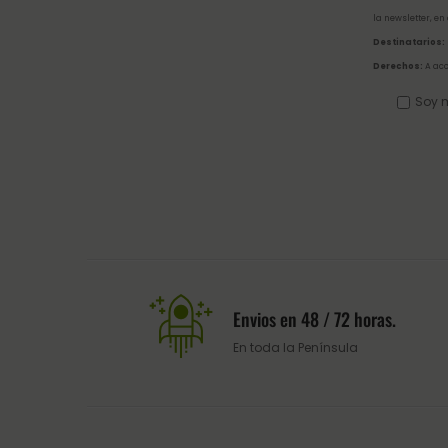
la newsletter, en
Destinatarios:
Derechos:
A acc
Soy m
Envios en 48 / 72 horas.
En toda la Península