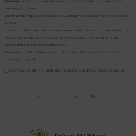
Finalidad:
contactarte e informarte sobre nuestros servicios. Mandarte información vía
newsletter, si lo aceptas.
Legitimación:
finalidad pre-contractual y tu consentimiento expreso mediante la presente
solicitud.
Duración:
los datos se eliminan en cuanto se te da la información, salvo que contrates o que
nos pidas que te contactemos a futuro. En la newsletter, en cuanto te borras del mismo.
Destinatarios:
no cedemos tus datos a nadie.
Derechos:
A acceder, rectificar, y suprimir tus datos, y otros derechos explicados en la
información adicional
.
Soy mayor de 14 y he leído y acepto la
política de privacidad