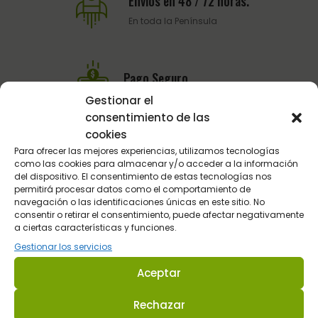
Envios en 48 / 72 horas.
En toda la Península
Pago Seguro
Pasarela de pago del BBVA
Gestionar el
consentimiento de las
cookies
Para ofrecer las mejores experiencias, utilizamos tecnologías
Atención al Cliente
como las cookies para almacenar y/o acceder a la información
Telefónica y por email
del dispositivo. El consentimiento de estas tecnologías nos
permitirá procesar datos como el comportamiento de
navegación o las identificaciones únicas en este sitio. No
consentir o retirar el consentimiento, puede afectar negativamente
a ciertas características y funciones.
Gestionar los servicios
Aceptar
Rechazar
Sultán Hípica proporciona la información y los productos