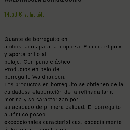
PARED
SPOR
NEGRO
HAFT
14,50
€
Iva Incluido
HH
200ML
PHAR
Guante de borreguito en
ambos lados para la limpieza. Elimina el polvo
y aporta brillo al
pelaje. Con puño elástico.
Productos en pelo de
borreguito Waldhausen.
Los productos en borreguito se obtienen de la
cuidadosa elaboración de la refinada lana
merina y se caracterizan por
su acabado de primera calidad. El borreguito
auténtico posee
excepcionales características, especialmente
útiles para la equitación.