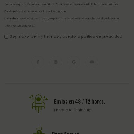
nos pidas que te contactemos a futuro. En la newsletter, en cuanto te borras del mismo.
Destinatarios:
no cedemos tus datos a nadie.
Derechos:
A acceder, rectificar, y suprimir tus datos, y otros derechos explicados en la
información adicional
.
Soy mayor de 14 y he leído y acepto la
política de privacidad
Envios en 48 / 72 horas.
En toda la Península