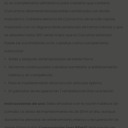
Es un complemento alimenticio para caballos que contiene
Curcumina altamente biodisponible combinada con ácido
hialurónico. Contiene extracto de Curcumina de acción rápida
mezclado con un oligosacárido producido de forma natural, y que
se absorbe hasta 360 veces mejor que la Cúrcuma estándar.
Puede ser suministrado a los caballos como complemento
nutricional:
Antes y después de temporadas de estrés físico.
De forma continua para caballos sometidos a entrenamiento
intenso y en competición.
Para el mantenimiento de la función articular óptima.
En períodos de recuperación / rehabilitación tras una lesión.
Instrucciones de uso:
Debe añadirse con la ración habitual de
comida. La dosis de mantenimiento es de 25ml al día, aunque
durante los periodos de entrenamiento intenso y recuperación se
darán 50ml al día.
Composición (por 50ml):
Hialuronato de