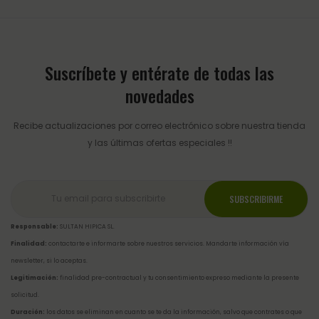
Suscríbete y entérate de todas las
novedades
Recibe actualizaciones por correo electrónico sobre nuestra tienda
y las últimas ofertas especiales !!
Responsable:
SULTAN HIPICA SL.
Finalidad:
contactarte e informarte sobre nuestros servicios. Mandarte información vía
newsletter, si lo aceptas.
Legitimación:
finalidad pre-contractual y tu consentimiento expreso mediante la presente
solicitud.
Duración:
los datos se eliminan en cuanto se te da la información, salvo que contrates o que