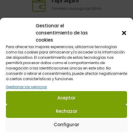
Pago Seguro
Pasarela de pago del BBVA
Gestionar el
Atención al Cliente
consentimiento de las
cookies
Telefónica y por email
Para ofrecer las mejores experiencias, utilizamos tecnologías
como las cookies para almacenar y/o acceder a la información
del dispositivo. El consentimiento de estas tecnologías nos
permitirá procesar datos como el comportamiento de
navegación o las identificaciones únicas en este sitio. No
consentir o retirar el consentimiento, puede afectar negativamente
a ciertas características y funciones.
Gestionar los servicios
Sultán Hípica proporciona la información y los productos
Aceptar
específicos para que cada caballo tenga lo que realmente
necesita en cada circunstancia.
Rechazar
Configurar
Dirección: C/ Guadalhorce 3 - Pol. Ind. La Trocha 29100 Coín -
Málaga (España.