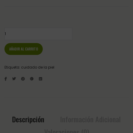
LA ROSSLET MUSLI 20KG ST.HIPPOLYT cantidad
AÑADIR AL CARRITO
Etiqueta:
cuidado de la piel
Descripción
Información Adicional
Valoraciones (0)