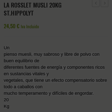
LA ROSSLET MUSLI 20KG
BEBE
PELO
ST.HIPPOLYT
QHP
ARIAT
MICKEY
VERDE
24,50
€
Iva Incluido
AZUL
NORF
Un
pienso muesli, muy sabroso y libre de polvo con
buen equilibrio de
diferentes fuentes de energía y componentes ricos
en sustancias vitales y
vegetales, que tiene un efecto compensatorio sobre
todo a caballos con
mucho temperamento y difíciles de engordar.
20
Kg