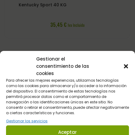
Kentucky Sport 40 KG
35,45
€
Iva Incluido
Gestionar el
consentimiento de las
cookies
Para ofrecer las mejores experiencias, utilizamos tecnologías
como las cookies para almacenar y/o acceder a la información
del dispositivo. El consentimiento de estas tecnologías nos
Suscríbete y entérate de todas las
permitirá procesar datos como el comportamiento de
navegación o las identificaciones únicas en este sitio. No
novedades
consentir o retirar el consentimiento, puede afectar negativamente
a ciertas características y funciones.
Recibe actualizaciones por correo electrónico sobre nuestra tienda
Gestionar los servicios
y las últimas ofertas especiales !!
Aceptar