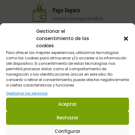
Pago Seguro
Pasarela de pago del BBVA
Gestionar el
consentimiento de las
Atención al Cliente
cookies
Telefónica y por email
Para ofrecer las mejores experiencias, utilizamos tecnologías
como las cookies para almacenar y/o acceder a la información
del dispositivo. El consentimiento de estas tecnologías nos
permitirá procesar datos como el comportamiento de
navegación o las identificaciones únicas en este sitio. No
consentir o retirar el consentimiento, puede afectar negativamente
a ciertas características y funciones.
Gestionar los servicios
Aceptar
Sultán Hípica proporciona la información y los productos
específicos para que cada caballo tenga lo que realmente
Rechazar
necesita en cada circunstancia.
Configurar