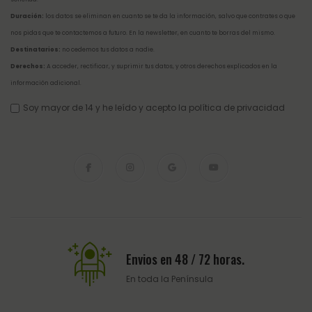
Duración:
los datos se eliminan en cuanto se te da la información, salvo que contrates o que
nos pidas que te contactemos a futuro. En la newsletter, en cuanto te borras del mismo.
Destinatarios:
no cedemos tus datos a nadie.
Derechos:
A acceder, rectificar, y suprimir tus datos, y otros derechos explicados en la
información adicional
.
Soy mayor de 14 y he leído y acepto la
política de privacidad
Envios en 48 / 72 horas.
En toda la Península