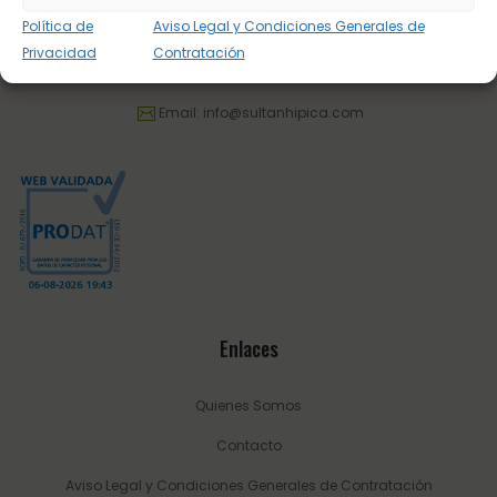
Dirección: C/ Guadalhorce 3 - Pol. Ind. La Trocha 29100 Coín -
Política de
Aviso Legal y Condiciones Generales de
Málaga (España.
Privacidad
Contratación
Tel.:
623 22 77 86
Email:
info@sultanhipica.com
Enlaces
Quienes Somos
Contacto
Aviso Legal y Condiciones Generales de Contratación