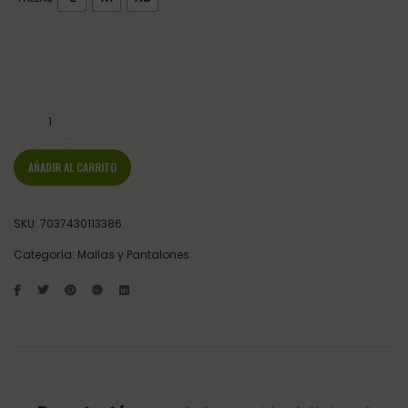
LEGGINGS FULL GRIP KLVERA MUJER AZUL MARINO cantidad
AÑADIR AL CARRITO
SKU:
7037430113386
Categoría:
Mallas y Pantalones