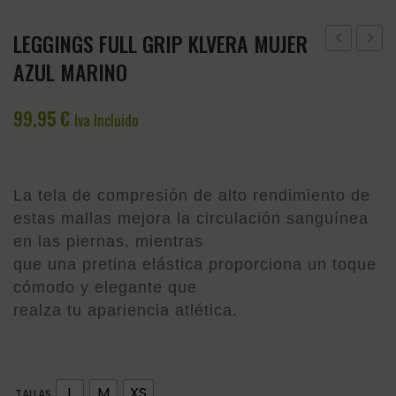
LEGGINGS FULL GRIP KLVERA MUJER
FULL
FULL
AZUL MARINO
GRIP
GRIP
KLKIMI
KLVIDE
99,95
€
Iva Incluido
A
MUJE
MUJER
NEGR
NEGRO
La tela de compresión de alto rendimiento de
estas mallas mejora la circulación sanguínea
en las piernas, mientras
que una pretina elástica proporciona un toque
cómodo y elegante que
realza tu apariencia atlética.
L
M
XS
TALLAS