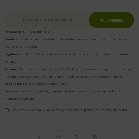
Responsable:
SULTAN HIPICA SL.
Finalidad:
contactarte e informarte sobre nuestros servicios. Mandarte información vía
newsletter, si lo aceptas.
Legitimación:
finalidad pre-contractual y tu consentimiento expreso mediante la presente
solicitud.
Duración:
los datos se eliminan en cuanto se te da la información, salvo que contrates o que
nos pidas que te contactemos a futuro. En la newsletter, en cuanto te borras del mismo.
Destinatarios:
no cedemos tus datos a nadie.
Derechos:
A acceder, rectificar, y suprimir tus datos, y otros derechos explicados en la
información adicional
.
Soy mayor de 14 y he leído y acepto la
política de privacidad