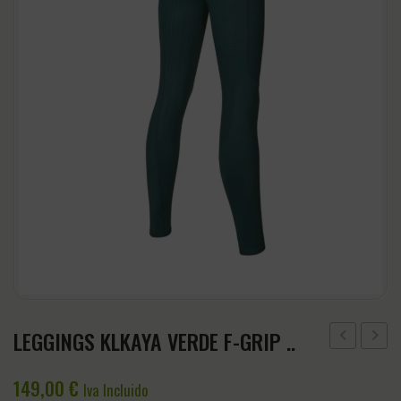
CABEZADAS
Accesorios
CINCHAS Y ESTRIBOS
Regalos y Complementos
SALVACRUCES
LEGGINGS KLKAYA VERDE F-GRIP ..
KLKAYA
TOTE
149,00
€
AZUL
KLNOR
Iva Incluido