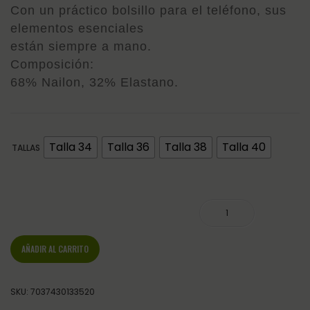
Con un práctico bolsillo para el teléfono, sus
elementos esenciales
están siempre a mano.
Composición:
68% Nailon, 32% Elastano.
Talla 34
Talla 36
Talla 38
Talla 40
TALLAS
LEGGINGS KLKAYA VERDE F-GRIP .. cantidad
AÑADIR AL CARRITO
SKU:
7037430133520