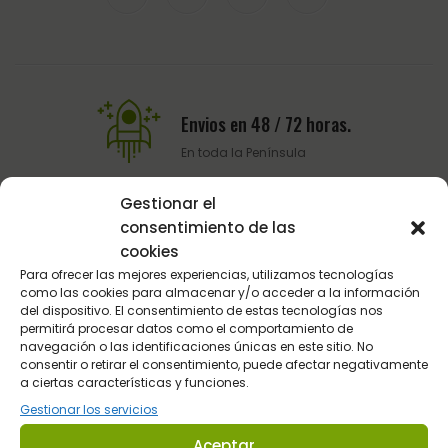
Envios en 48 / 72 horas.
En toda la Península
Gestionar el
consentimiento de las
Pago Seguro
cookies
Pasarela de pago del BBVA
Para ofrecer las mejores experiencias, utilizamos tecnologías
como las cookies para almacenar y/o acceder a la información
del dispositivo. El consentimiento de estas tecnologías nos
permitirá procesar datos como el comportamiento de
Atención al Cliente
navegación o las identificaciones únicas en este sitio. No
consentir o retirar el consentimiento, puede afectar negativamente
Telefónica y por email
a ciertas características y funciones.
Gestionar los servicios
Aceptar