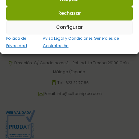
Rechazar
Configurar
Sultán Hípica proporciona la información y los productos
Política de
Aviso Legal y Condiciones Generales de
específicos para que cada caballo tenga lo que realmente
Privacidad
Contratación
necesita en cada circunstancia.
Dirección: C/ Guadalhorce 3 - Pol. Ind. La Trocha 29100 Coín -
Málaga (España.
Tel.:
623 22 77 86
Email:
info@sultanhipica.com