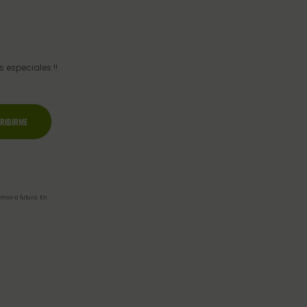
 especiales !!
mos a futuro. En