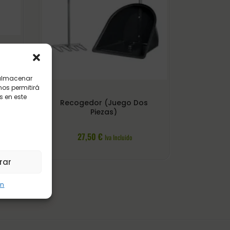
GRO
 almacenar
nos permitirá
 en este
Recogedor (juego Dos
Piezas)
27,50
€
Iva Incluido
rar
ón