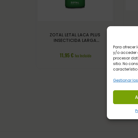
ZOTAL LETAL LACA PLUS
INSECTICIDA LARGA
PERSISTENCIA
Para ofrecer
y/o acceder a
11,95
€
Iva Incluido
procesar dat
sitio. No con
característic
Gestionar los
A
P