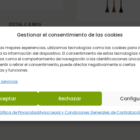
ZOTAL Z 4.8KG
Gestionar el consentimiento de las cookies
PORTA FUSTAS PARED NE
HH
47,50
€
Iva Incluido
 las mejores experiencias, utilizamos tecnologías como las cookies para
 la información del dispositivo. El consentimiento de estas tecnologías 
4,45
€
Iva Incluido
os como el comportamiento de navegación o las identificaciones únicas
sentir o retirar el consentimiento, puede afectar negativamente a ciertas
as y funciones.
 servicios
ceptar
Rechazar
Configu
olítica de Privacidad
Aviso Legal y Condiciones Generales de Contrataci