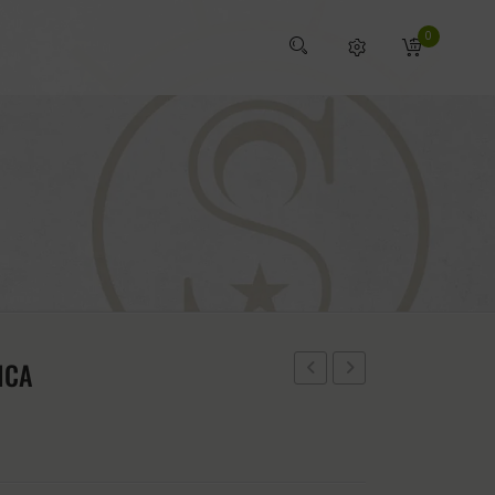
0
ICA
DE
DE
JUGUETE
DOMA
PARA
PROFESIONAL
CABALLO
ESKADRON