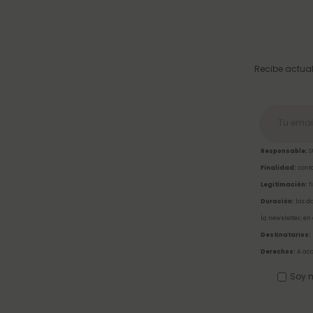
Recibe actual
Responsable:
S
Finalidad:
conta
Legitimación:
f
Duración:
los da
la newsletter, en
Destinatarios:
Derechos:
A acc
Soy m