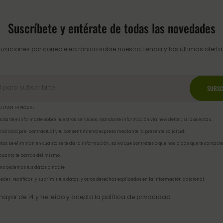
Suscríbete y entérate de todas las novedades
izaciones por correo electrónico sobre nuestra tienda y las últimas ofertas
ULTAN HIPICA SL.
ctarte e informarte sobre nuestros servicios. Mandarte información vía newsletter, si lo aceptas.
inalidad pre-contractual y tu consentimiento expreso mediante la presente solicitud.
tos se eliminan en cuanto se te da la información, salvo que contrates o que nos pidas que te contacte
 cuanto te borras del mismo.
no cedemos tus datos a nadie.
eder, rectificar, y suprimir tus datos, y otros derechos explicados en la
información adicional
.
ayor de 14 y he leído y acepto la
política de privacidad