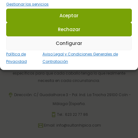
Gestionar los servicios
Telefónica y por email
Aceptar
Rechazar
Configurar
Política de
Aviso Legal y Condiciones Generales de
Privacidad
Contratación
Sultán Hípica proporciona la información y los productos
específicos para que cada caballo tenga lo que realmente
necesita en cada circunstancia.
Dirección: C/ Guadalhorce 3 - Pol. Ind. La Trocha 29100 Coín -
Málaga (España.
Tel.:
623 22 77 86
Email:
info@sultanhipica.com