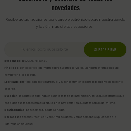
novedades
Recibe actualizaciones por correo electrónico sobre nuestra tienda
y las últimas ofertas especiales !!
Responsable:
SULTAN HIPICA SL.
Finalidad:
contactarte e informarte sobre nuestros servicios. Mandarte información vía
newsletter, si lo aceptas.
Legitimación:
finalidad pre-contractual y tu consentimiento expreso mediante la presente
solicitud.
Duración:
los datos se eliminan en cuanto se te da la información, salvo que contrates o que
nos pidas que te contactemos a futuro. En la newsletter, en cuanto te borras del mismo.
Destinatarios:
no cedemos tus datos a nadie.
Derechos:
A acceder, rectificar, y suprimir tus datos, y otros derechos explicados en la
información adicional
.