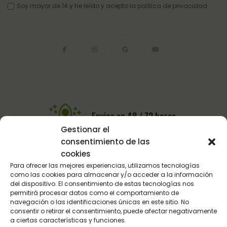
Soy mayor de 14 y he leído y acepto la
política de privacidad
Envios en 48 / 72 horas.
Gestionar el
En toda la Península
consentimiento de las
cookies
Para ofrecer las mejores experiencias, utilizamos tecnologías
Pago Seguro
como las cookies para almacenar y/o acceder a la información
del dispositivo. El consentimiento de estas tecnologías nos
Pasarela de pago del BBVA
permitirá procesar datos como el comportamiento de
navegación o las identificaciones únicas en este sitio. No
consentir o retirar el consentimiento, puede afectar negativamente
a ciertas características y funciones.
Atención al Cliente