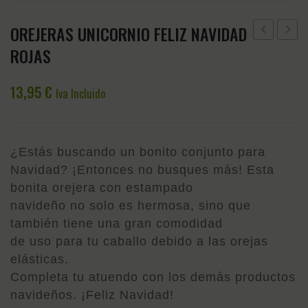
OREJERAS UNICORNIO FELIZ NAVIDAD
SEFTON
LEOVE
ROJAS
PALILLOS
EDICI
GRUESO
LIMIT
13,95
€
Iva Incluido
13.5
NAVI
CM
¿Estás buscando un bonito conjunto para
Navidad? ¡Entonces no busques más! Esta
bonita orejera con estampado
navideño no solo es hermosa, sino que
también tiene una gran comodidad
de uso para tu caballo debido a las orejas
elásticas.
Completa tu atuendo con los demás productos
navideños. ¡Feliz Navidad!