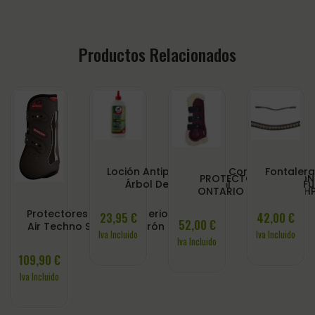
Productos Relacionados
Loción Antipicor Leovet Con
Fontalera
PROTECTORES TENDON
Árbol Del Té – 500ml
Fu
ONTARIO BURDEOS QH
Protectores Salto – Superior
23,95
€
42,00
€
52,00
€
Air Techno Series – Marrón L
Iva Incluido
Iva Incluido
Iva Incluido
109,90
€
Iva Incluido