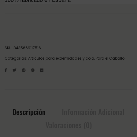
100% fabricado en España
PROTECTOR DELANTERO LOOP BREATHES NEGRO TALLA UNICA GATUSOS c
SKU:
8435669117516
Categorías:
Artículos para extremidades y cola
,
Para el Caballo
Descripción
Información Adicional
Valoraciones (0)