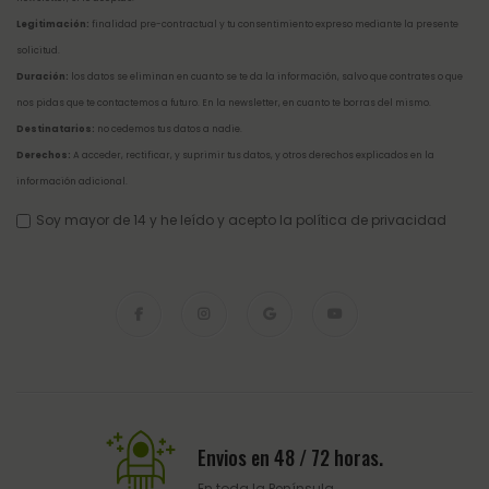
Legitimación:
finalidad pre-contractual y tu consentimiento expreso mediante la presente
solicitud.
Duración:
los datos se eliminan en cuanto se te da la información, salvo que contrates o que
nos pidas que te contactemos a futuro. En la newsletter, en cuanto te borras del mismo.
Destinatarios:
no cedemos tus datos a nadie.
Derechos:
A acceder, rectificar, y suprimir tus datos, y otros derechos explicados en la
información adicional
.
Soy mayor de 14 y he leído y acepto la
política de privacidad
Envios en 48 / 72 horas.
En toda la Península