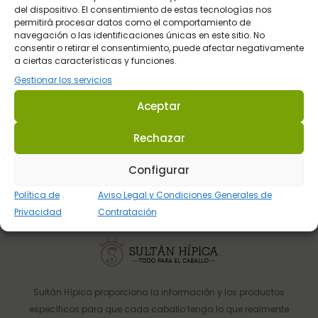
En toda la Península
del dispositivo. El consentimiento de estas tecnologías nos
permitirá procesar datos como el comportamiento de
navegación o las identificaciones únicas en este sitio. No
consentir o retirar el consentimiento, puede afectar negativamente
Pago Seguro
a ciertas características y funciones.
Gestionar los servicios
Pasarela de pago del BBVA
Aceptar
Rechazar
Atención al Cliente
Telefónica y por email
Configurar
Política de
Aviso Legal y Condiciones Generales de
Privacidad
Contratación
Sultán Hípica proporciona la información y los productos
específicos para que cada caballo tenga lo que realmente