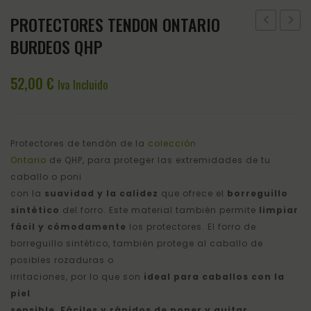
PROTECTORES TENDON ONTARIO
TENDONES
TEND
BURDEOS QHP
ONTARIO
ONTA
MARRON
NEGR
52,00
€
Iva Incluido
QHP
QHP
Protectores de tendón de la
colección
Ontario
de QHP, para proteger las extremidades de tu
caballo o poni
con la
suavidad y la calidez
que ofrece el
borreguillo
sintético
del forro. Este material también permite
limpiar
fácil y cómodamente
los protectores. El forro de
borreguillo sintético, también protege al caballo de
posibles rozaduras o
irritaciones, por lo que son
ideal para caballos con la
piel
sensible
.
Fáciles y rápidos de poner y quitar
,