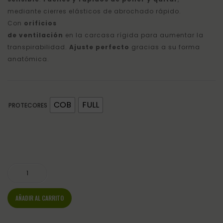
mediante cierres elásticos de abrochado rápido.
Con
orificios
de ventilación
en la carcasa rígida para aumentar la
transpirabilidad.
Ajuste perfecto
gracias a su forma
anatómica.
COB
FULL
PROTECORES
PROTECTORES TENDON ONTARIO BURDEOS QHP cantidad
AÑADIR AL CARRITO