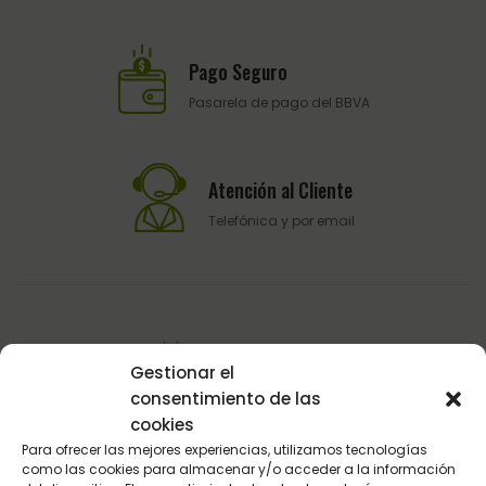
Pago Seguro
Pasarela de pago del BBVA
Atención al Cliente
Telefónica y por email
Gestionar el
consentimiento de las
Sultán Hípica proporciona la información y los productos
cookies
específicos para que cada caballo tenga lo que realmente
Para ofrecer las mejores experiencias, utilizamos tecnologías
como las cookies para almacenar y/o acceder a la información
necesita en cada circunstancia.