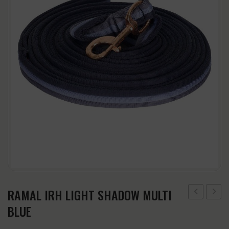
CABEZADAS
Accesorios
CINCHAS Y ESTRIBOS
Regalos y Complementos
SALVACRUCES
RAMAL IRH LIGHT SHADOW MULTI
CRIN
IRH
BLUE
COLA
ROSA