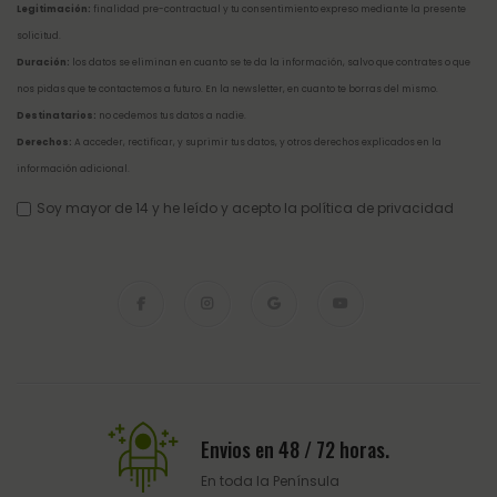
Legitimación:
finalidad pre-contractual y tu consentimiento expreso mediante la presente
solicitud.
Duración:
los datos se eliminan en cuanto se te da la información, salvo que contrates o que
nos pidas que te contactemos a futuro. En la newsletter, en cuanto te borras del mismo.
Destinatarios:
no cedemos tus datos a nadie.
Derechos:
A acceder, rectificar, y suprimir tus datos, y otros derechos explicados en la
información adicional
.
Soy mayor de 14 y he leído y acepto la
política de privacidad
Envios en 48 / 72 horas.
En toda la Península