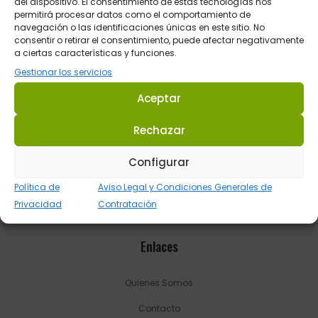
del dispositivo. El consentimiento de estas tecnologías nos
permitirá procesar datos como el comportamiento de
Dirección: C/ Guadalhorce 3 - Pol. Ind. La Trocha 29100 Coín -
navegación o las identificaciones únicas en este sitio. No
consentir o retirar el consentimiento, puede afectar negativamente
Málaga (España.
a ciertas características y funciones.
Tel.:
623 22 77 86
Gestionar los servicios
Email:
info@sultanhipica.com
Aceptar
Rechazar
Configurar
Política de
Aviso Legal y Condiciones Generales de
Privacidad
Contratación
Enlaces
Quienes Somos
Contacto