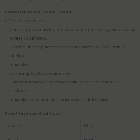
CARACTERÍSTICAS Y BENEFICIOS:
Carente de cereales.
Contiene gran variedad de fibras como fuente energética y bajos
niveles de almidón.
Presenta un alto porcentaje de antioxidantes que mejoran la
función
muscular.
Está enriquecido con minerales.
Contiene proteínas de primera calidad para favorecer la
fisiología
muscular, la reparación y regeneración de los tejidos.
Constituyentes Analíticos:
Aceite
9.0%