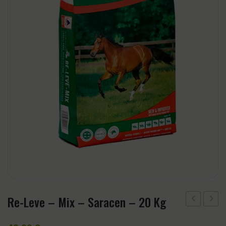
CABEZADAS
Accesorios
CINCHAS Y ESTRIBOS
Regalos y Complementos
SALVACRUCES
Re-Leve – Mix – Saracen – 20 Kg
Junior
More