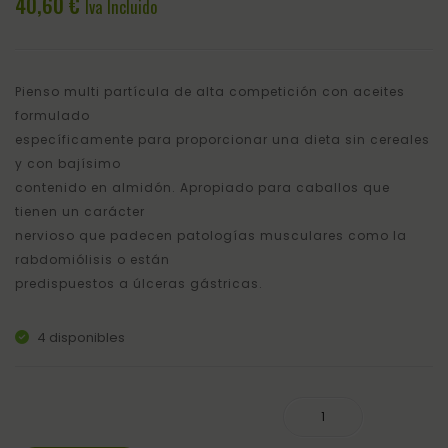
40,60
€
–
Mood
Iva Incluido
40kg
–
Equin
Amer
Pienso multi partícula de alta competición con aceites
– 1
formulado
específicamente para proporcionar una dieta sin cereales
L
y con bajísimo
contenido en almidón. Apropiado para caballos que
tienen un carácter
nervioso que padecen patologías musculares como la
rabdomiólisis o están
predispuestos a úlceras gástricas.
4 disponibles
Re-Leve - Mix - Saracen - 20 Kg cantidad