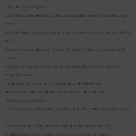
específicamente para
sustituir los cereales de la dieta de caballos en entrenamiento que
tienen
carácter nervioso, o reaccionan de manera adversa frente a dietas
con
altos niveles de almidón. Contiene “Súper Fibras” y aceites como
fuente
energética segura, especialmente para caballos que padecen
mioglobinuria,
o caballos con mucho temperamento.
Re-leve®
es
un pienso de alto rendimiento basado en una extensa
investigación llevada
a cabo por el Dr. Stephanie Valberg, de la Universidad de Minnesota,
y
Kentucky Equine Research en Lexington.
Re-leve®
ofrece
al atleta equino los niveles de energía necesarios para la