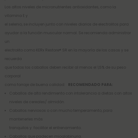
Los altos niveles de micronutrientes antioxidantes, como la
vitamina E y
el selenio, se incluyen junto con niveles diarios de electrolitos para
ayudar a la función muscular normal. Se recomienda administrar
un
electrolito como KERx Restore® SR en la mayoría de los casos y se
recuerda
que todos los caballos deben recibir al menos el 1,5% de su peso
corporal
como forraje de buena calidad.
RECOMENDADO PARA:
Caballos de alto rendimiento con intolerancia a dietas con altos
niveles de cereales/ almidón.
Caballos nerviosos o con mucho temperamento, para
mantenerles más
tranquilos y facilitar el entrenamiento.
Caballos que padecen mioglobinuria.