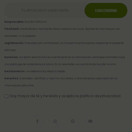
Responsable:
SULTAN HIPICA SL.
Finalidad:
contactarte e informarte sobre nuestros servicios. Mandarte información vía
newsletter, si lo aceptas.
Legitimación:
finalidad pre-contractual y tu consentimiento expreso mediante la presente
solicitud.
Duración:
los datos se eliminan en cuanto se te da la información, salvo que contrates o que
nos pidas que te contactemos a futuro. En la newsletter, en cuanto te borras del mismo.
Destinatarios:
no cedemos tus datos a nadie.
Derechos:
A acceder, rectificar, y suprimir tus datos, y otros derechos explicados en la
información adicional
.
Soy mayor de 14 y he leído y acepto la
política de privacidad