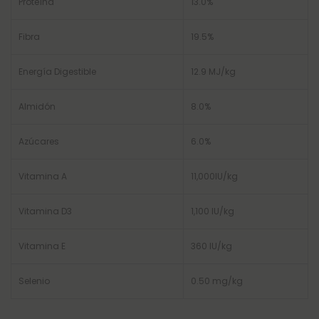
Proteína
13.0%
Fibra
19.5%
Energía Digestible
12.9 MJ/kg
Almidón
8.0%
Azúcares
6.0%
Vitamina A
11,000IU/kg
Vitamina D3
1,100 IU/kg
Vitamina E
360 IU/kg
Selenio
0.50 mg/kg