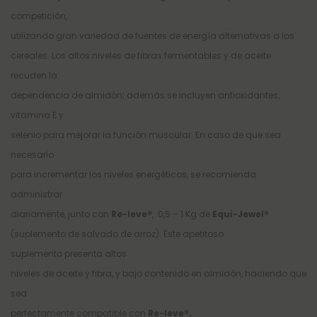
competición,
utilizando gran variedad de fuentes de energía alternativas a los
cereales. Los altos niveles de fibras fermentables y de aceite
recuden la
dependencia de almidón; además se incluyen antioxidantes,
vitamina E y
selenio para mejorar la función muscular. En caso de que sea
necesario
para incrementar los niveles energéticos, se recomienda
administrar
diariamente, junto con
Re-leve®
, 0,5 – 1 Kg de
Equi-Jewel®
(suplemento de salvado de arroz). Éste apetitoso
suplemento presenta altos
niveles de aceite y fibra, y bajo contenido en almidón, haciendo que
sea
perfectamente compatible con
Re-leve®.