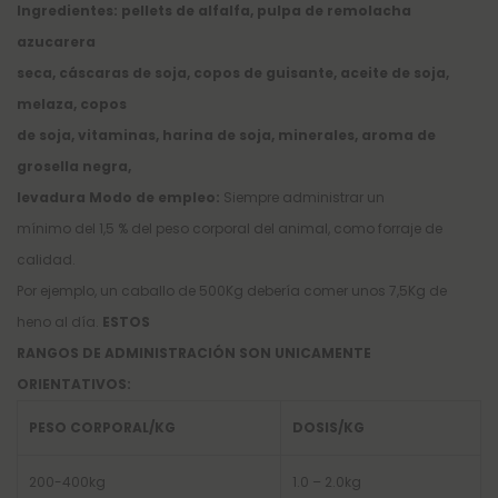
Ingredientes: pellets de alfalfa, pulpa de remolacha
azucarera
seca, cáscaras de soja, copos de guisante, aceite de soja,
melaza, copos
de soja, vitaminas, harina de soja, minerales, aroma de
grosella negra,
levadura
Modo de empleo:
Siempre administrar un
mínimo del 1,5 % del peso corporal del animal, como forraje de
calidad.
Por ejemplo, un caballo de 500Kg debería comer unos 7,5Kg de
heno al día.
ESTOS
RANGOS DE ADMINISTRACIÓN SON UNICAMENTE
ORIENTATIVOS:
PESO CORPORAL/KG
DOSIS/KG
200-400kg
1.0 – 2.0kg