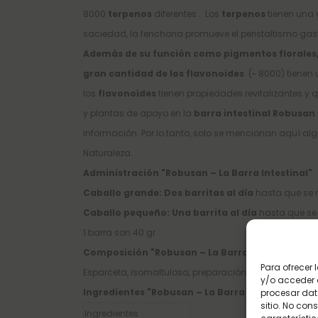
8000
terpenos
diferentes . Los
terpenos
tienen una 
saciedad, la fenchona promueve el peristaltismo gastr
Además de su función como pigmentos florales,
gran cantidad de los flavonoides
(~ 8000) tienen 
los
flavonoides
tienen propiedades revitalizantes y 
y plantas de apoyo en la
barra intestinal Robusan
información. Por lo tanto, solo se mencionan aquí a
Naturaleza.
Administración "Robusan – La Barra Intestinal"
Caballo grande: Dos barritas al día
hasta que se n
Caballo pequeño: Una barrita al día
hasta que se n
1 barra son 40 gr
Composición "Robusan – La Barra Intestinal" :
Para ofrecer
Esparceta, isomaltulosa, preparación a base de hierb
y/o acceder a
Ingredientes "Robusan – La Barra Intestinal"
procesar dat
sitio. No con
Ingredientes