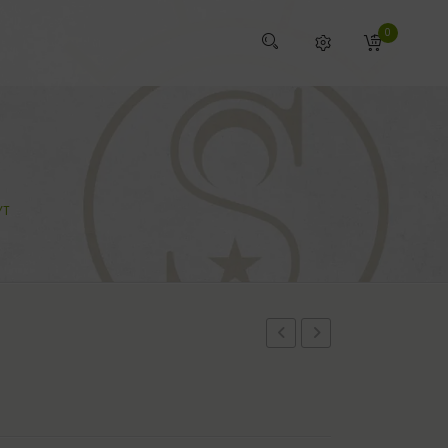
0
YT
LEOVET
ALUMINIO
SOS
500ML