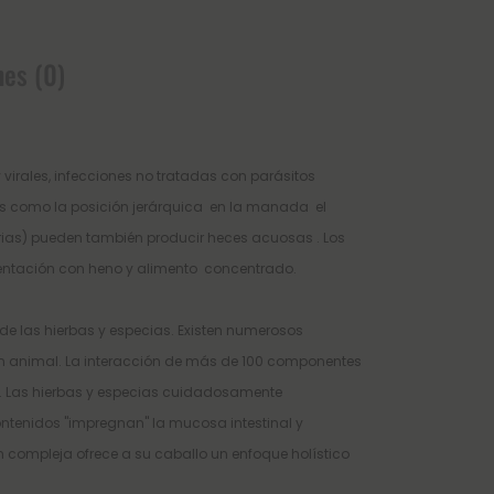
nes (0)
 virales, infecciones no tratadas con parásitos
s como la posición jerárquica
en la manada
el
arias) pueden también producir heces acuosas . Los
entación con heno y alimento
concentrado.
de las hierbas y especias. Existen numerosos
ción animal. La interacción de más de 100 componentes
mo. Las hierbas y especias cuidadosamente
ontenidos "impregnan" la mucosa intestinal y
 compleja ofrece a su caballo un enfoque holístico