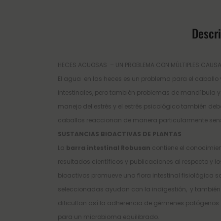
Descr
HECES ACUOSAS
– UN PROBLEMA CON MÚLTIPLES CAUS
El agua
en las heces es un problema para el caballo y
intestinales, pero también problemas de mandíbula 
manejo del estrés y el estrés psicológico también de
caballos reaccionan de manera particularmente sens
SUSTANCIAS BIOACTIVAS DE PLANTAS
La
barra intestinal Robusan
contiene el conocimien
resultados científicos y publicaciones al respecto y 
bioactivos promueve una flora intestinal fisiológic
seleccionadas ayudan con la indigestión, y también f
dificultan así la adherencia de gérmenes patógenos.
para un microbioma equilibrado.