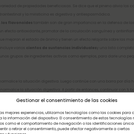
variedad de propiedades beneficiosas. Se dice que el pineno alivia los
ointestinal y la miristicina es digestiva y antiespasmódica.
 los flavonoides
también son de gran importancia en la defensa de las
un efecto antioxidante, promotor de la circulación sanguínea y antiinf
que mejoran el estado de ánimo y tienen un efecto relajante sobre las mo
incluye varios
cientos de sustancias individuales
y una lista completa
lgunos grupos de ingredientes activos como ejemplos, para darle una peq
ormalice la situación digestiva. Luego continúe con una barra por día h
ormalice la situación digestiva. A partir de entonces, continuar con ½ ba
Gestionar el consentimiento de las cookies
 las mejores experiencias, utilizamos tecnologías como las cookies para
as, carbón vegetal certificado
 la información del dispositivo. El consentimiento de estas tecnologías 
os como el comportamiento de navegación o las identificaciones únicas
sentir o retirar el consentimiento, puede afectar negativamente a ciertas