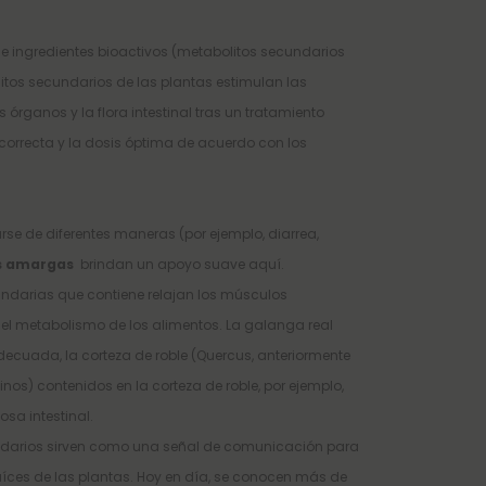
e ingredientes bioactivos (metabolitos secundarios
tos secundarios de las plantas estimulan las
órganos y la flora intestinal tras un tratamiento
 correcta y la dosis óptima de acuerdo con los
tarse de diferentes maneras (por ejemplo, diarrea,
as amargas
brindan un apoyo suave aquí.
undarias que contiene relajan los músculos
n el metabolismo de los alimentos. La galanga real
ecuada, la corteza de roble (Quercus, anteriormente
nos) contenidos en la corteza de roble, por ejemplo,
osa intestinal.
ecundarios sirven como una señal de comunicación para
raíces de las plantas. Hoy en día, se conocen más de