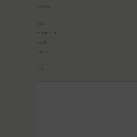
fosforo
0,3%
magnesio
0,25%
sodio
0,1%