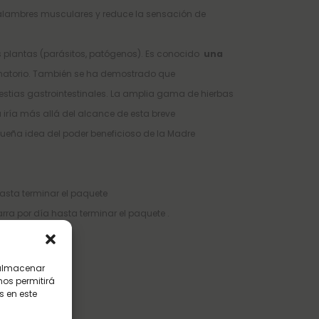
 calambres musculares y reduce la sensación de
 plantas (parásitos, patógenos). Es conocido
una
lamatorio. También se ha demostrado que
lestias gastrointestinales. La amplia gama de hierbas
 iría más allá del alcance de esta breve
ueña idea del poder beneficioso de la Madre
asta terminar el paquete
rra por día hasta terminar el paquete .
 almacenar
nos permitirá
 en este