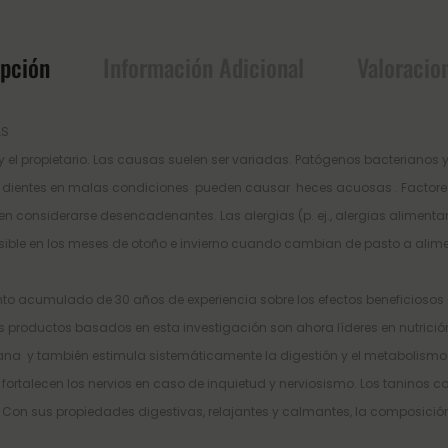
ipción
Información Adicional
Valoracio
AS
 el propietario. Las causas suelen ser variadas. Patógenos bacterianos y
y dientes en malas condiciones
pueden causar
heces acuosas . Factore
ben considerarse desencadenantes. Las alergias (p. ej., alergias aliment
ible en los meses de otoño e invierno cuando cambian de pasto a alim
to acumulado de 30 años de experiencia sobre los efectos beneficiosos 
los productos basados ​​en esta investigación son ahora líderes en nutri
a sana y también estimula sistemáticamente la digestión y el metabolis
ortalecen los nervios en caso de inquietud y nerviosismo. Los taninos c
 Con sus propiedades digestivas, relajantes y calmantes, la composición