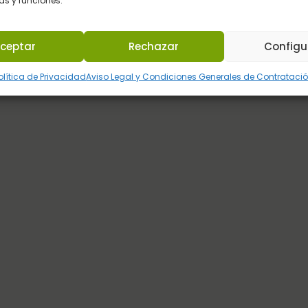
as y funciones.
ceptar
Rechazar
Configu
olítica de Privacidad
Aviso Legal y Condiciones Generales de Contrataci