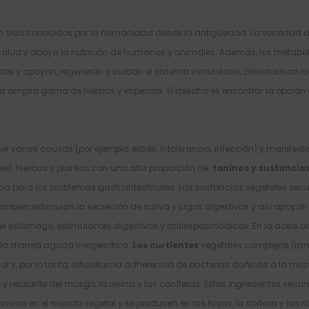
han sido conocidos por la humanidad desde la antigüedad. La variedad d
alud y apoya la nutrición de humanos y animales. Además, los metaboli
os y apoyan, regeneran y cuidan el sistema inmunitario, desintoxican los 
na amplia gama de hierbas y especias. El desafío es encontrar la opción
ner varias causas (por ejemplo, estrés, intolerancia, infección) y manifes
ble). Hierbas y plantas con una alta proporción de
taninos y sustanci
cia para los problemas gastrointestinales. Las sustancias vegetales sec
También estimulan la secreción de saliva y jugos digestivos y así apoya
el estómago, estimulantes digestivos y antiespasmódicos. En la dosis ad
la diarrea aguda inespecífica.
Los curtientes
vegetales complejos (tani
l y, por lo tanto, dificultan la adherencia de bacterias dañinas a la muc
 y relajante del musgo, la resina y las coníferas. Estos ingredientes s
ncias en el mundo vegetal y se producen en las hojas, la corteza y las 