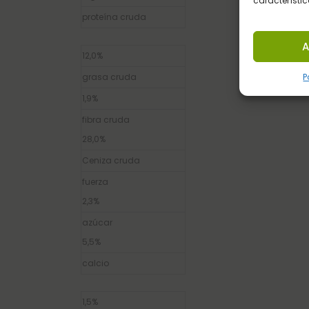
característic
proteína cruda
A
12,0%
grasa cruda
P
1,9%
fibra cruda
28,0%
Ceniza cruda
fuerza
2,3%
azúcar
5,5%
calcio
1,5%