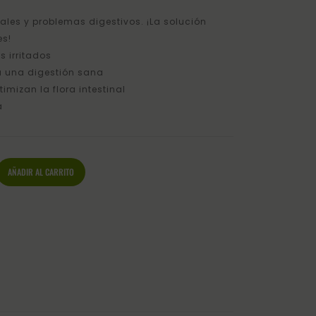
ales y problemas digestivos. ¡La solución
es!
s irritados
ra una digestión sana
imizan la flora intestinal
a
AÑADIR AL CARRITO