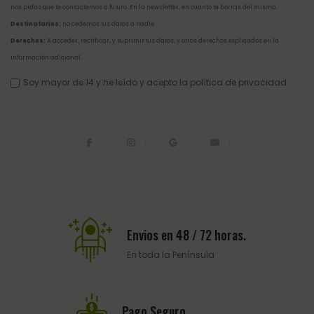
nos pidas que te contactemos a futuro. En la newsletter, en cuanto te borras del mismo.
Destinatarios:
no cedemos tus datos a nadie.
Derechos:
A acceder, rectificar, y suprimir tus datos, y otros derechos explicados en la
información adicional
.
Soy mayor de 14 y he leído y acepto la
política de privacidad
Envios en 48 / 72 horas.
En toda la Península
Pago Seguro