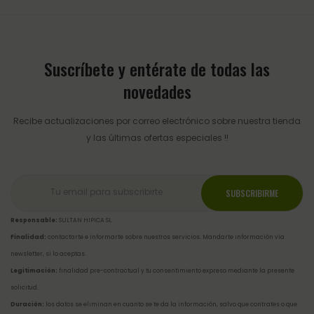
Suscríbete y entérate de todas las
novedades
Recibe actualizaciones por correo electrónico sobre nuestra tienda
y las últimas ofertas especiales !!
Responsable:
SULTAN HIPICA SL.
Finalidad:
contactarte e informarte sobre nuestros servicios. Mandarte información vía
newsletter, si lo aceptas.
Legitimación:
finalidad pre-contractual y tu consentimiento expreso mediante la presente
solicitud.
Duración:
los datos se eliminan en cuanto se te da la información, salvo que contrates o que