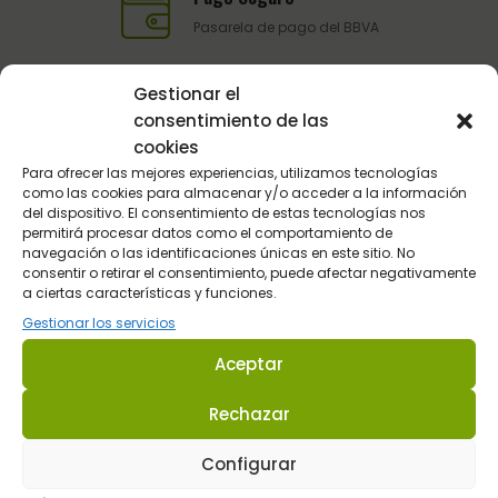
Pasarela de pago del BBVA
Gestionar el
Atención al Cliente
consentimiento de las
cookies
Telefónica y por email
Para ofrecer las mejores experiencias, utilizamos tecnologías
como las cookies para almacenar y/o acceder a la información
del dispositivo. El consentimiento de estas tecnologías nos
permitirá procesar datos como el comportamiento de
navegación o las identificaciones únicas en este sitio. No
consentir o retirar el consentimiento, puede afectar negativamente
a ciertas características y funciones.
Gestionar los servicios
Sultán Hípica proporciona la información y los productos
Aceptar
específicos para que cada caballo tenga lo que realmente
necesita en cada circunstancia.
Rechazar
Dirección: C/ Guadalhorce 3 - Pol. Ind. La Trocha 29100 Coín -
Configurar
Málaga (España.