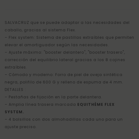
HOMB
SALVACRUZ que se puede adaptar a las necesidades del
caballo, gracias al sistema Flex.
– Flex system: Sistema de pastillas extraíbles que permiten
elevar el amortiguador según las necesidades.
– Ajuste máximo: "booster delantero", "booster trasero",
corrección del equilibrio lateral gracias a los 8 cojines
extraíbles.
– Cómodo y moderno: Forro de piel de oveja sintética
negra, polifilo de 600 G y relleno de espuma de 4 mm.
DETALLES :
– Pestañas de fijación en la parte delantera.
– Amplia línea trasera marcada
EQUITHÈME FLEX
SYSTEM.
– 4 bolsillos con dos almohadillas cada uno para un
ajuste preciso.