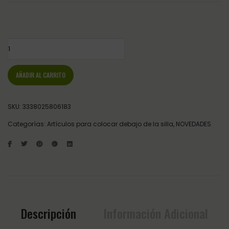
SALVACRUX FLEX MULTI cantidad
AÑADIR AL CARRITO
SKU:
3338025806183
Categorías:
Artículos para colocar debajo de la silla
,
NOVEDADES
Descripción
Información Adicional