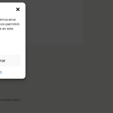
 almacenar
nos permitirá
 en este
rar
ón
 especiales !!