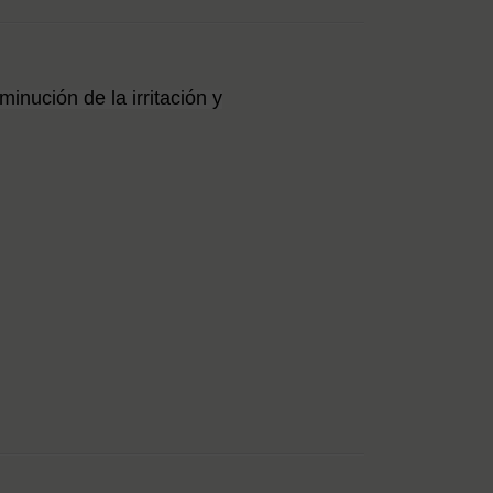
ITCHGARD
500ML
sminución de la irritación y