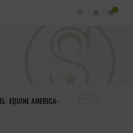
0
EL- EQUINE AMERICA-
GEL
ANTIPICORES
EQUINE
CARR
AMERICA
AND
100ML
DAY