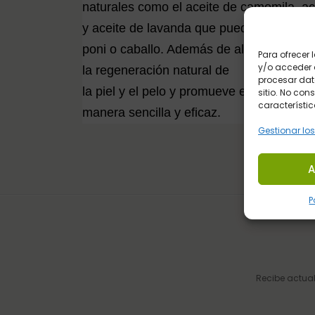
naturales como el aceite de camomila, ace
y aceite de lavanda que puede aplicarse d
poni o caballo. Además de aliviar la irritac
Para ofrecer
y/o acceder a
la regeneración natural
de
procesar dat
la piel y el pelo y promueve el proceso de
sitio. No con
característic
manera sencilla y eficaz.
Gestionar los
A
P
Recibe actual