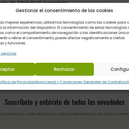
ite de árbol de té australiano
Gestionar el consentimiento de las cookies
irectamente sobre la piel del
ión y reducir el picor,
estimula
 las mejores experiencias, utilizamos tecnologías como las cookies para
 la información del dispositivo. El consentimiento de estas tecnologías 
os como el comportamiento de navegación o las identificaciones únicas
 cicatrización natural de
sentir o retirar el consentimiento, puede afectar negativamente a ciertas
as y funciones.
 servicios
ceptar
Rechazar
Configu
olítica de Privacidad
Aviso Legal y Condiciones Generales de Contrataci
Suscríbete y entérate de todas las novedades
izaciones por correo electrónico sobre nuestra tienda y las últimas ofertas