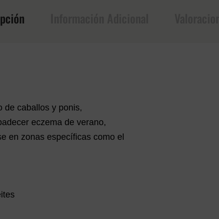
ipción
Información Adicional
Valoracio
o de caballos y ponis,
 padecer eczema de verano,
se en zonas específicas como el
ites