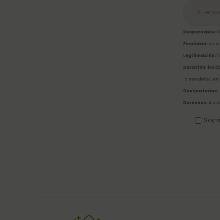
Responsable:
S
Finalidad:
conta
Legitimación:
f
Duración:
los da
la newsletter, en
Destinatarios:
Derechos:
A acc
Soy m