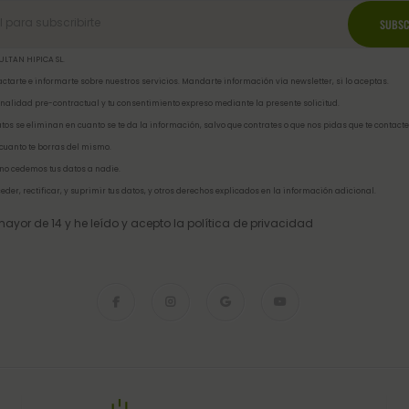
ULTAN HIPICA SL.
ctarte e informarte sobre nuestros servicios. Mandarte información vía newsletter, si lo aceptas.
inalidad pre-contractual y tu consentimiento expreso mediante la presente solicitud.
tos se eliminan en cuanto se te da la información, salvo que contrates o que nos pidas que te contacte
 cuanto te borras del mismo.
no cedemos tus datos a nadie.
eder, rectificar, y suprimir tus datos, y otros derechos explicados en la
información adicional
.
ayor de 14 y he leído y acepto la
política de privacidad