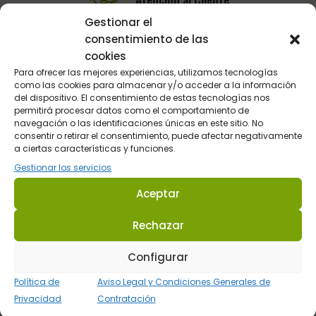
Telefónica y por email
Gestionar el
consentimiento de las
cookies
Para ofrecer las mejores experiencias, utilizamos tecnologías
como las cookies para almacenar y/o acceder a la información
del dispositivo. El consentimiento de estas tecnologías nos
permitirá procesar datos como el comportamiento de
navegación o las identificaciones únicas en este sitio. No
consentir o retirar el consentimiento, puede afectar negativamente
a ciertas características y funciones.
Sultán Hípica proporciona la información y los productos
Gestionar los servicios
específicos para que cada caballo tenga lo que realmente
necesita en cada circunstancia.
Aceptar
Dirección: C/ Guadalhorce 3 - Pol. Ind. La Trocha 29100 Coín -
Rechazar
Málaga (España.
Configurar
Tel.:
623 22 77 86
Política de
Aviso Legal y Condiciones Generales de
Email:
info@sultanhipica.com
Privacidad
Contratación