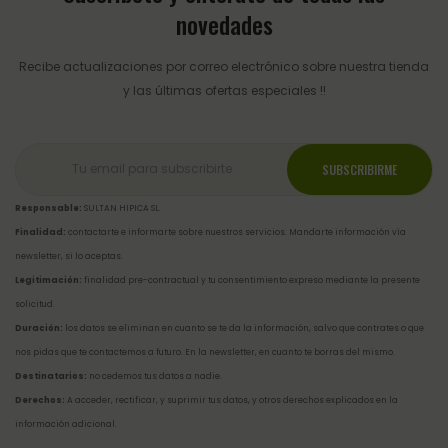
novedades
Recibe actualizaciones por correo electrónico sobre nuestra tienda
y las últimas ofertas especiales !!
Responsable:
SULTAN HIPICA SL.
Finalidad:
contactarte e informarte sobre nuestros servicios. Mandarte información vía
newsletter, si lo aceptas.
Legitimación:
finalidad pre-contractual y tu consentimiento expreso mediante la presente
solicitud.
Duración:
los datos se eliminan en cuanto se te da la información, salvo que contrates o que
nos pidas que te contactemos a futuro. En la newsletter, en cuanto te borras del mismo.
Destinatarios:
no cedemos tus datos a nadie.
Derechos:
A acceder, rectificar, y suprimir tus datos, y otros derechos explicados en la
información adicional
.